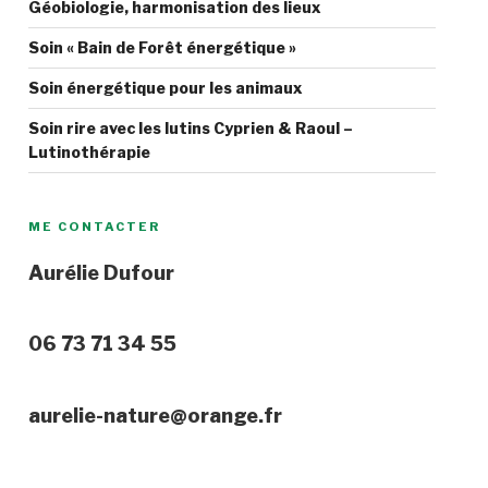
Géobiologie, harmonisation des lieux
Soin « Bain de Forêt énergétique »
Soin énergétique pour les animaux
Soin rire avec les lutins Cyprien & Raoul –
Lutinothérapie
ME CONTACTER
Aurélie Dufour
06 73 71 34 55
aurelie-nature@orange.fr