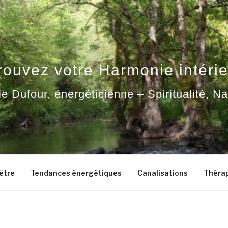
rouvez votre Harmonie intérie
ie Dufour, énergéticienne – Spiritualité, N
-être
Tendances énergétiques
Canalisations
Thérap