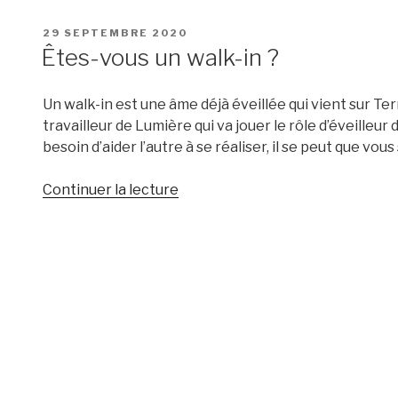
PUBLIÉ
29 SEPTEMBRE 2020
LE
Êtes-vous un walk-in ?
Un walk-in est une âme déjà éveillée qui vient sur Terre
travailleur de Lumière qui va jouer le rôle d’éveilleu
besoin d’aider l’autre à se réaliser, il se peut que vous
de
Continuer la lecture
« Êtes-
vous
un
walk-
in
? »