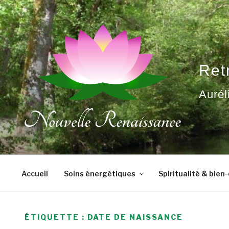
Aller
au
contenu
principal
Ret
Aurél
Accueil
Soins énergétiques
Spiritualité & bien
ÉTIQUETTE :
DATE DE NAISSANCE