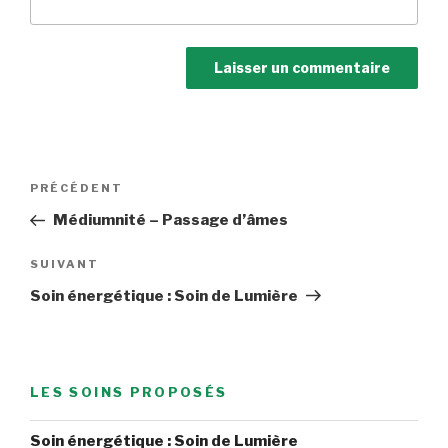
Navigation
Article
PRÉCÉDENT
de
précédent
Médiumnité – Passage d’âmes
l’article
Article
SUIVANT
suivant
Soin énergétique : Soin de Lumière
LES SOINS PROPOSÉS
Soin énergétique : Soin de Lumière