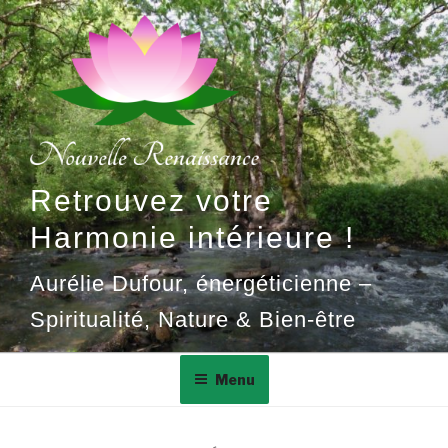
Aller
au
contenu
principal
Retrouvez votre
Harmonie intérieure !
Aurélie Dufour, énergéticienne –
Spiritualité, Nature & Bien-être
Menu