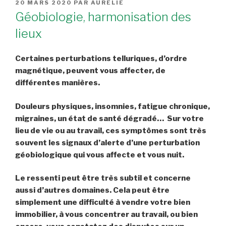
PUBLIÉ
20 MARS 2020
PAR
AURÉLIE
LE
Géobiologie, harmonisation des
lieux
Certaines perturbations telluriques, d’ordre
magnétique, peuvent vous affecter, de
différentes manières.
Douleurs physiques, insomnies, fatigue chronique,
migraines, un état de santé dégradé… Sur votre
lieu de vie ou au travail, ces symptômes sont très
souvent les signaux d’alerte d’une perturbation
géobiologique qui vous affecte et vous nuit.
Le ressenti peut être très subtil et concerne
aussi d’autres domaines. Cela peut être
simplement une difficulté à vendre votre bien
immobilier, à vous concentrer au travail, ou bien