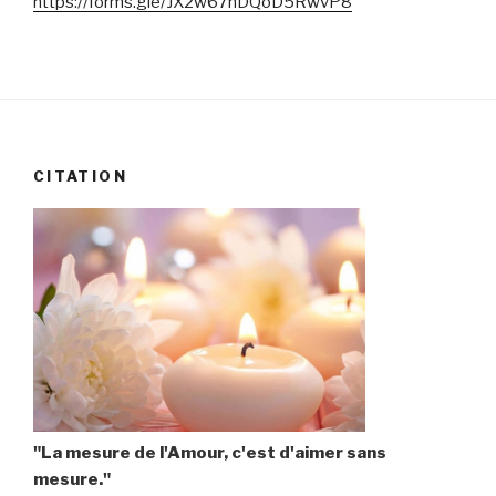
https://forms.gle/JX2w67hDQoD5RwvP8
CITATION
"La mesure de l'Amour, c'est d'aimer sans
mesure."