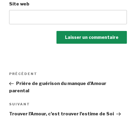
Site web
Navigation
Article
PRÉCÉDENT
de
précédent
Prière de guérison du manque d’Amour
l’article
parental
Article
SUIVANT
suivant
Trouver l’Amour, c’est trouver l’estime de Soi