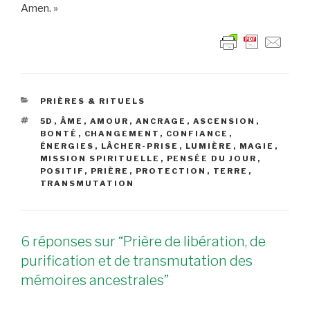
Amen. »
CATÉGORIES
PRIÈRES & RITUELS
ÉTIQUETTES
5D
,
ÂME
,
AMOUR
,
ANCRAGE
,
ASCENSION
,
BONTÉ
,
CHANGEMENT
,
CONFIANCE
,
ÉNERGIES
,
LÂCHER-PRISE
,
LUMIÈRE
,
MAGIE
,
MISSION SPIRITUELLE
,
PENSÉE DU JOUR
,
POSITIF
,
PRIÈRE
,
PROTECTION
,
TERRE
,
TRANSMUTATION
6 réponses sur “Prière de libération, de
purification et de transmutation des
mémoires ancestrales”