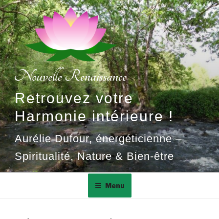
Aller
au
contenu
principal
Retrouvez votre
Harmonie intérieure !
Aurélie Dufour, énergéticienne –
Spiritualité, Nature & Bien-être
Menu