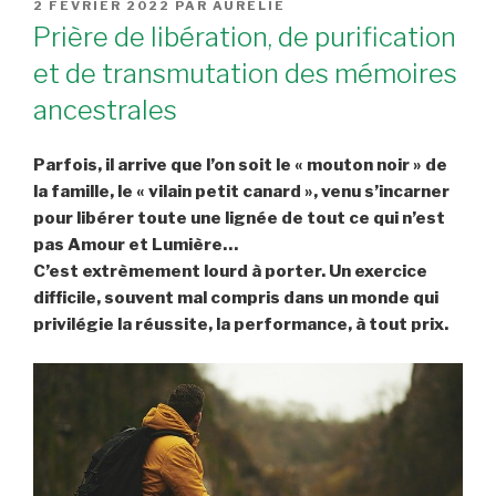
PUBLIÉ
2 FÉVRIER 2022
PAR
AURÉLIE
LE
Prière de libération, de purification
et de transmutation des mémoires
ancestrales
Parfois, il arrive que l’on soit le « mouton noir » de
la famille, le « vilain petit canard », venu s’incarner
pour libérer toute une lignée de tout ce qui n’est
pas Amour et Lumière…
C’est extrèmement lourd à porter. Un exercice
difficile, souvent mal compris dans un monde qui
privilégie la réussite, la performance, à tout prix.