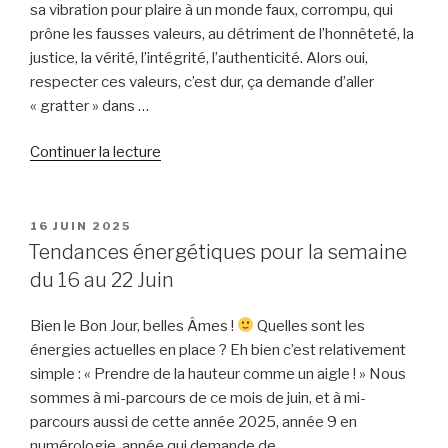
sa vibration pour plaire à un monde faux, corrompu, qui
prône les fausses valeurs, au détriment de l’honnêteté, la
justice, la vérité, l’intégrité, l’authenticité. Alors oui,
respecter ces valeurs, c’est dur, ça demande d’aller
« gratter » dans …
de
Continuer la lecture
« « Dieu
donne
ses
PUBLIÉ
16 JUIN 2025
LE
plus
Tendances énergétiques pour la semaine
durs
du 16 au 22 Juin
combats
à
Bien le Bon Jour, belles Âmes !
Quelles sont les
ses
énergies actuelles en place ? Eh bien c’est relativement
plus
simple : « Prendre de la hauteur comme un aigle ! » Nous
forts
sommes à mi-parcours de ce mois de juin, et à mi-
soldats. » »
parcours aussi de cette année 2025, année 9 en
numérologie, année qui demande de …