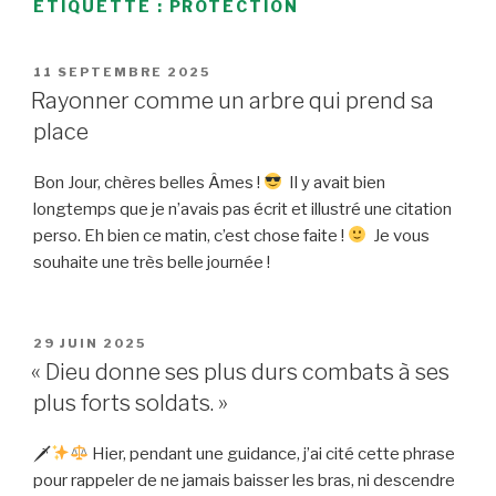
ÉTIQUETTE :
PROTECTION
PUBLIÉ
11 SEPTEMBRE 2025
LE
Rayonner comme un arbre qui prend sa
place
Bon Jour, chères belles Âmes !
Il y avait bien
longtemps que je n’avais pas écrit et illustré une citation
perso. Eh bien ce matin, c’est chose faite !
Je vous
souhaite une très belle journée !
PUBLIÉ
29 JUIN 2025
LE
« Dieu donne ses plus durs combats à ses
plus forts soldats. »
🗡
Hier, pendant une guidance, j’ai cité cette phrase
pour rappeler de ne jamais baisser les bras, ni descendre