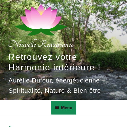
Aller
au
contenu
principal
Retrouvez votre
Harmonie intérieure !
Aurélie Dufour, énergéticienne –
Spiritualité, Nature & Bien-être
Menu