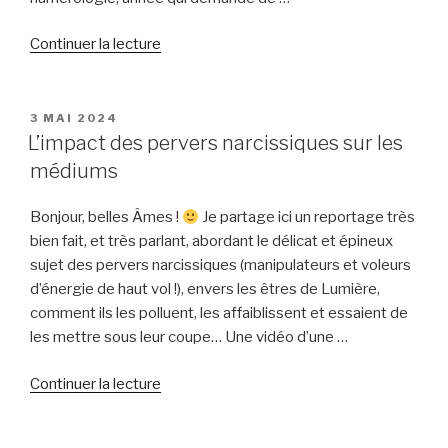
de
Continuer la lecture
« Tendances
énergétiques
pour
PUBLIÉ
3 MAI 2024
LE
la
L’impact des pervers narcissiques sur les
semaine
médiums
du
16
Bonjour, belles Âmes !
Je partage ici un reportage très
au
bien fait, et très parlant, abordant le délicat et épineux
22
sujet des pervers narcissiques (manipulateurs et voleurs
Juin »
d’énergie de haut vol !), envers les êtres de Lumière,
comment ils les polluent, les affaiblissent et essaient de
les mettre sous leur coupe… Une vidéo d’une …
de
Continuer la lecture
« L’impact
des