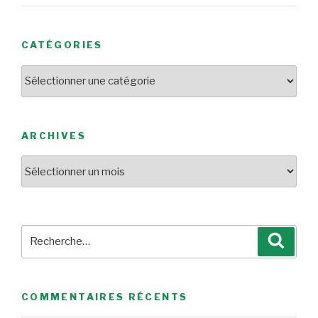
CATÉGORIES
Catégories
ARCHIVES
Archives
Recherche
Reche
pour
:
COMMENTAIRES RÉCENTS