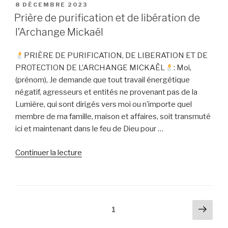
pervers
PUBLIÉ
8 DÉCEMBRE 2023
LE
narcissiques
Prière de purification et de libération de
sur
l’Archange Mickaël
les
médiums »
PRIÈRE DE PURIFICATION, DE LIBERATION ET DE
PROTECTION DE L’ARCHANGE MICKAËL
: Moi,
(prénom), Je demande que tout travail énergétique
négatif, agresseurs et entités ne provenant pas de la
Lumière, qui sont dirigés vers moi ou n’importe quel
membre de ma famille, maison et affaires, soit transmuté
ici et maintenant dans le feu de Dieu pour …
de
Continuer la lecture
« Prière
de
purification
et
Pagination
Pag
Page
1
de
suiv
des
libération