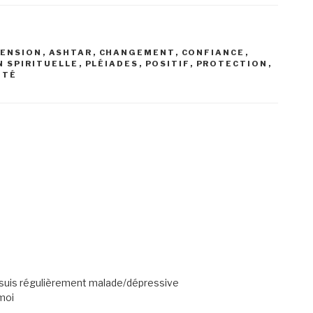
ENSION
,
ASHTAR
,
CHANGEMENT
,
CONFIANCE
,
N SPIRITUELLE
,
PLÉIADES
,
POSITIF
,
PROTECTION
,
ITÉ
 suis régulièrement malade/dépressive
moi