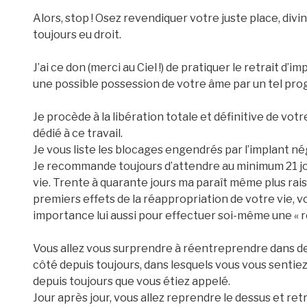
Alors, stop ! Osez revendiquer votre juste place, divi
toujours eu droit.
J’ai ce don (merci au Ciel !) de pratiquer le retrait d’
une possible possession de votre âme par un tel pro
Je procède à la libération totale et définitive de vo
dédié à ce travail.
Je vous liste les blocages engendrés par l’implant né
Je recommande toujours d’attendre au minimum 21 jo
vie. Trente à quarante jours ma paraît même plus ra
premiers effets de la réappropriation de votre vie, vo
importance lui aussi pour effectuer soi-même une « ré
Vous allez vous surprendre à réentreprendre dans de
côté depuis toujours, dans lesquels vous vous sentiez « n
depuis toujours que vous étiez appelé.
Jour après jour, vous allez reprendre le dessus et ret