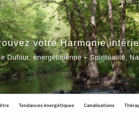
rouvez votre Harmonie intérie
ie Dufour, énergéticienne – Spiritualité, N
-être
Tendances énergétiques
Canalisations
Thérap