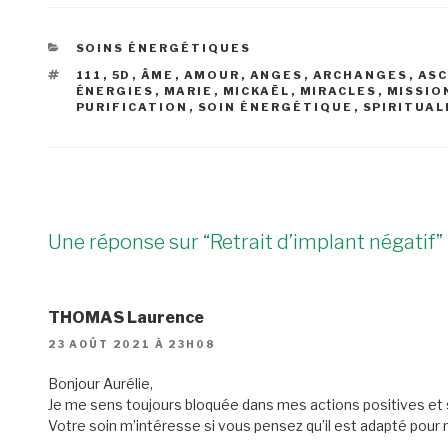
CATÉGORIES
SOINS ÉNERGÉTIQUES
ÉTIQUETTES
111
,
5D
,
ÂME
,
AMOUR
,
ANGES
,
ARCHANGES
,
ASC
ÉNERGIES
,
MARIE
,
MICKAËL
,
MIRACLES
,
MISSIO
PURIFICATION
,
SOIN ÉNERGÉTIQUE
,
SPIRITUAL
Une réponse sur “Retrait d’implant négatif”
THOMAS Laurence
23 AOÛT 2021 À 23H08
Bonjour Aurélie,
Je me sens toujours bloquée dans mes actions positives et
Votre soin m’intéresse si vous pensez qu’il est adapté pour 