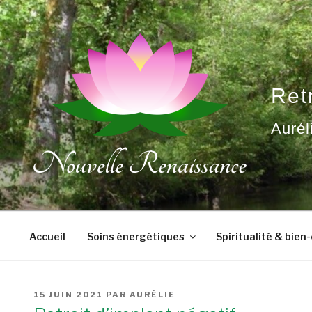
Aller
au
contenu
principal
Ret
Aurél
Accueil
Soins énergétiques
Spiritualité & bien
PUBLIÉ
15 JUIN 2021
PAR
AURÉLIE
LE