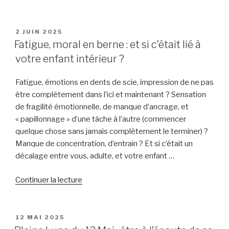
« Energies
de
la
PUBLIÉ
2 JUIN 2025
LE
Pleine
Fatigue, moral en berne : et si c’était lié à
Lune
votre enfant intérieur ?
du
11
Fatigue, émotions en dents de scie, impression de ne pas
Juin
être complètement dans l’ici et maintenant ? Sensation
2025 »
de fragilité émotionnelle, de manque d’ancrage, et
« papillonnage » d’une tâche à l’autre (commencer
quelque chose sans jamais complètement le terminer) ?
Manque de concentration, d’entrain ? Et si c’était un
décalage entre vous, adulte, et votre enfant …
de
Continuer la lecture
« Fatigue,
moral
en
PUBLIÉ
12 MAI 2025
LE
berne