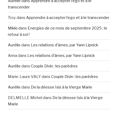
Aurélie
dans
Apprendre à accepter l’ego et à le
transcender
Troy
dans
Apprendre à accepter l’ego et à le transcender
Mikki
dans
Energies de ce mois de septembre 2025 : le
retour à soi !
Aurélie
dans
Les relations d’âmes, par Yann Lipnick
Anna
dans
Les relations d’âmes, par Yann Lipnick
Aurélie
dans
Couple Divin : les parèdres
Marie-Laure VALY
dans
Couple Divin : les parèdres
Aurélie
dans
De la déesse Isis à la Vierge Marie
DELMELLE Michel
dans
De la déesse Isis à la Vierge
Marie