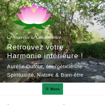
Aller
au
contenu
principal
Retrouvez votre
Harmonie intérieure !
Aurélie Dufour, énergéticienne –
Spiritualité, Nature & Bien-être
Menu