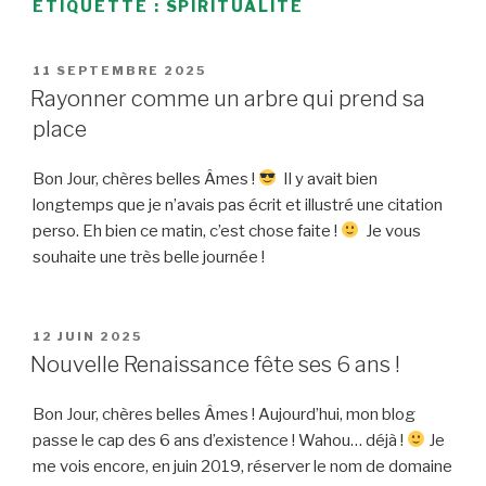
ÉTIQUETTE :
SPIRITUALITÉ
PUBLIÉ
11 SEPTEMBRE 2025
LE
Rayonner comme un arbre qui prend sa
place
Bon Jour, chères belles Âmes !
Il y avait bien
longtemps que je n’avais pas écrit et illustré une citation
perso. Eh bien ce matin, c’est chose faite !
Je vous
souhaite une très belle journée !
PUBLIÉ
12 JUIN 2025
LE
Nouvelle Renaissance fête ses 6 ans !
Bon Jour, chères belles Âmes ! Aujourd’hui, mon blog
passe le cap des 6 ans d’existence ! Wahou… déjà !
Je
me vois encore, en juin 2019, réserver le nom de domaine