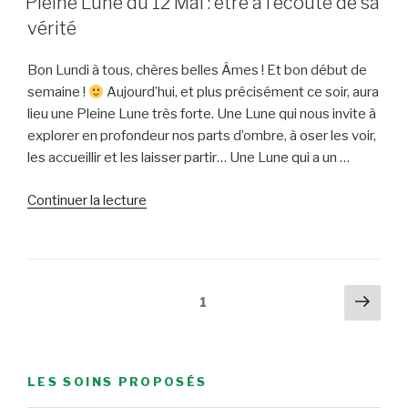
Pleine Lune du 12 Mai : être à l’écoute de sa
:
vérité
et
si
Bon Lundi à tous, chères belles Âmes ! Et bon début de
c’était
semaine !
Aujourd’hui, et plus précisément ce soir, aura
lié
lieu une Pleine Lune très forte. Une Lune qui nous invite à
à
explorer en profondeur nos parts d’ombre, à oser les voir,
votre
les accueillir et les laisser partir… Une Lune qui a un …
enfant
intérieur
de
Continuer la lecture
? »
« Pleine
Lune
du
12
Pagination
Pag
Page
1
Mai
suiv
des
:
publications
être
à
LES SOINS PROPOSÉS
l’écoute