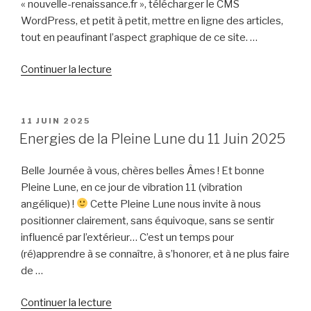
« nouvelle-renaissance.fr », télécharger le CMS
WordPress, et petit à petit, mettre en ligne des articles,
tout en peaufinant l’aspect graphique de ce site. …
de
Continuer la lecture
« Nouvelle
Renaissance
fête
PUBLIÉ
11 JUIN 2025
LE
ses
Energies de la Pleine Lune du 11 Juin 2025
6
ans
Belle Journée à vous, chères belles Âmes ! Et bonne
! »
Pleine Lune, en ce jour de vibration 11 (vibration
angélique) !
Cette Pleine Lune nous invite à nous
positionner clairement, sans équivoque, sans se sentir
influencé par l’extérieur… C’est un temps pour
(ré)apprendre à se connaître, à s’honorer, et à ne plus faire
de …
de
Continuer la lecture