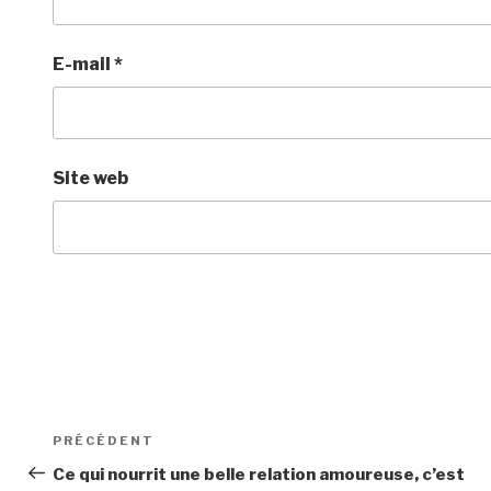
E-mail
*
Site web
Navigation
Article
PRÉCÉDENT
de
précédent
Ce qui nourrit une belle relation amoureuse, c’est