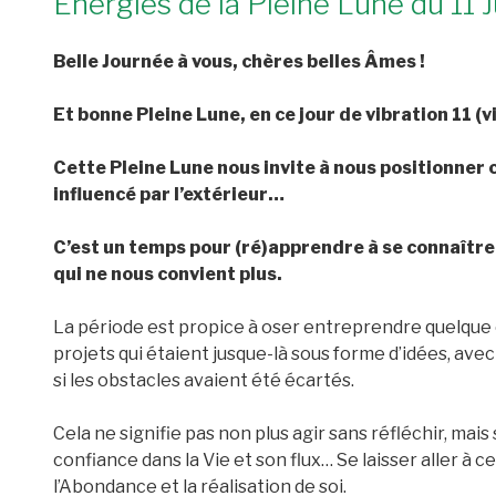
Energies de la Pleine Lune du 11 
Belle Journée à vous, chères belles Âmes !
Et bonne Pleine Lune, en ce jour de vibration 11 (v
Cette Pleine Lune nous invite à nous positionner 
influencé par l’extérieur…
C’est un temps pour (ré)apprendre à se connaître, 
qui ne nous convient plus.
La période est propice à oser entreprendre quelque 
projets qui étaient jusque-là sous forme d’idées, ave
si les obstacles avaient été écartés.
Cela ne signifie pas non plus agir sans réfléchir, mais
confiance dans la Vie et son flux… Se laisser aller à ce 
l’Abondance et la réalisation de soi.