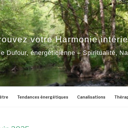
rouvez votre Harmonie intérie
ie Dufour, énergéticienne – Spiritualité, N
-être
Tendances énergétiques
Canalisations
Thérap