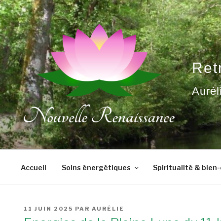
Aller
au
contenu
principal
Ret
Aurél
Accueil
Soins énergétiques
Spiritualité & bien
PUBLIÉ
11 JUIN 2025
PAR
AURÉLIE
LE