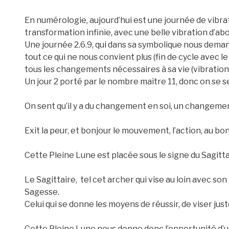
En numérologie, aujourd’hui est une journée de vibrat
transformation infinie, avec une belle vibration d’ab
Une journée 2.6.9, qui dans sa symbolique nous deman
tout ce qui ne nous convient plus (fin de cycle avec l
tous les changements nécessaires à sa vie (vibration du
Un jour 2 porté par le nombre maître 11, donc on se sen
On sent qu’il y a du changement en soi, un changement 
Exit la peur, et bonjour le mouvement, l’action, au b
Cette Pleine Lune est placée sous le signe du Sagittai
Le Sagittaire, tel cet archer qui vise au loin avec son a
Sagesse.
Celui qui se donne les moyens de réussir, de viser jus
Cette Pleine Lune nous donne donc l’opportunité d’un