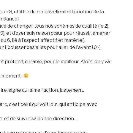
ion 8, chiffre du renouvellement continu, de la
ondance !
de de changer tous nos schémas de dualité (le 2),
e 9), et d’oser suivre son cœur pour réussir, amener
 6, lié à l’aspect affectif et matériel).
t pousser des ailes pour aller de l’avant ! 0:-)
profond, durable, pour le meilleur. Alors, on y va !
on moment !
re, signe qui aime l’action, justement.
rc, c’est celui qui voit loin, qui anticipe avec
te, et de suivre sa bonne direction…
 beau retour à soi, d’oser incarner son