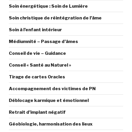
semaine
Soin énergétique : Soin de Lumière
qui
débute
Soin christique de réintégration de l’âme
par
un
Soin à l’enfant intérieur
05.05
Médiumnité – Passage d’âmes
!… »
Conseil de vie – Guidance
Conseil « Santé au Naturel »
Tirage de cartes Oracles
Accompagnement des victimes de PN
Déblocage karmique et émotionnel
Retrait d’implant négatif
Géobiologie, harmonisation des lieux