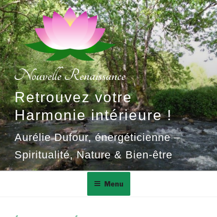
Aller
au
contenu
principal
Retrouvez votre
Harmonie intérieure !
Aurélie Dufour, énergéticienne –
Spiritualité, Nature & Bien-être
Menu