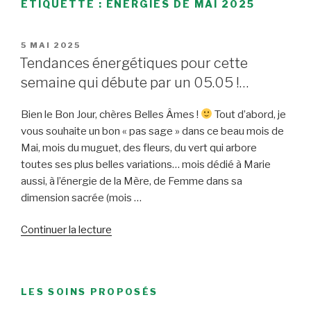
ÉTIQUETTE :
ÉNERGIES DE MAI 2025
PUBLIÉ
5 MAI 2025
LE
Tendances énergétiques pour cette
semaine qui débute par un 05.05 !…
Bien le Bon Jour, chères Belles Âmes !
Tout d’abord, je
vous souhaite un bon « pas sage » dans ce beau mois de
Mai, mois du muguet, des fleurs, du vert qui arbore
toutes ses plus belles variations… mois dédié à Marie
aussi, à l’énergie de la Mère, de Femme dans sa
dimension sacrée (mois …
de
Continuer la lecture
« Tendances
énergétiques
pour
LES SOINS PROPOSÉS
cette