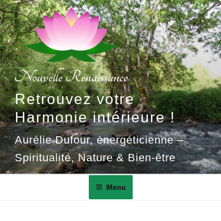
Aller
au
contenu
principal
Retrouvez votre
Harmonie intérieure !
Aurélie Dufour, énergéticienne –
Spiritualité, Nature & Bien-être
Menu