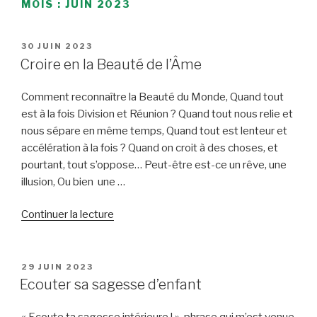
MOIS :
JUIN 2023
PUBLIÉ
30 JUIN 2023
LE
Croire en la Beauté de l’Âme
Comment reconnaître la Beauté du Monde, Quand tout
est à la fois Division et Réunion ? Quand tout nous relie et
nous sépare en même temps, Quand tout est lenteur et
accélération à la fois ? Quand on croit à des choses, et
pourtant, tout s’oppose… Peut-être est-ce un rêve, une
illusion, Ou bien une …
de
Continuer la lecture
« Croire
en
la
PUBLIÉ
29 JUIN 2023
LE
Beauté
Ecouter sa sagesse d’enfant
de
l’Âme »