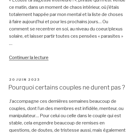
« Ecoute ta sagesse intérieure ! », phrase qui m’est venue
ce matin, dans un moment de chaos intérieur, où j’étais
totalement happée par mon mental et la liste de choses
à faire aujourd’hui et pour les prochains jours… Ou
comment se recentrer en soi, au niveau du coeur/plexus
solaire, et laisser partir toutes ces pensées « parasites »
…
de
Continuer la lecture
« Ecouter
sa
sagesse
PUBLIÉ
20 JUIN 2023
LE
d’enfant »
Pourquoi certains couples ne durent pas ?
J’accompagne ces dernières semaines beaucoup de
couples, dont l’un des membres est infidèle, menteur, ou
manipulateur… Pour celui ou celle dans le couple qui est
stable, cela engendre beaucoup de remises en
questions, de doutes, de tristesse aussi, mais également