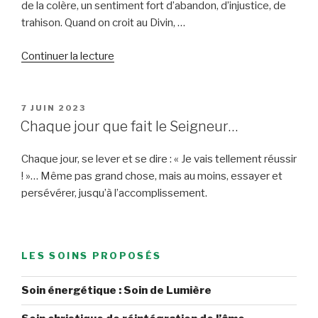
de la colère, un sentiment fort d’abandon, d’injustice, de
trahison. Quand on croit au Divin, …
de
Continuer la lecture
« Pourquoi
certains
couples
PUBLIÉ
7 JUIN 2023
LE
ne
Chaque jour que fait le Seigneur…
durent
pas
Chaque jour, se lever et se dire : « Je vais tellement réussir
? »
! »… Même pas grand chose, mais au moins, essayer et
persévérer, jusqu’à l’accomplissement.
LES SOINS PROPOSÉS
Soin énergétique : Soin de Lumière