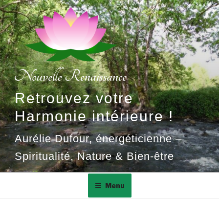
Aller
au
contenu
principal
Retrouvez votre
Harmonie intérieure !
Aurélie Dufour, énergéticienne –
Spiritualité, Nature & Bien-être
Menu