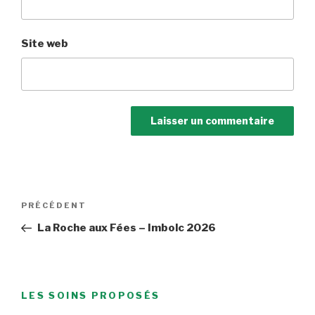
Site web
Navigation
Article
PRÉCÉDENT
de
précédent
La Roche aux Fées – Imbolc 2026
l’article
LES SOINS PROPOSÉS