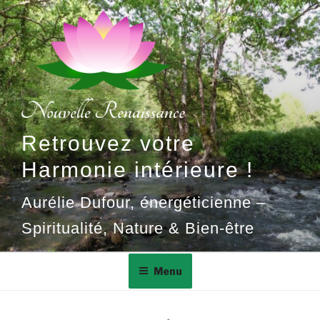
Aller
au
contenu
principal
Retrouvez votre
Harmonie intérieure !
Aurélie Dufour, énergéticienne –
Spiritualité, Nature & Bien-être
Menu