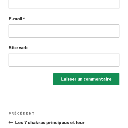
E-mail
*
Site web
Navigation
Article
PRÉCÉDENT
de
précédent
Les 7 chakras principaux et leur
l’article