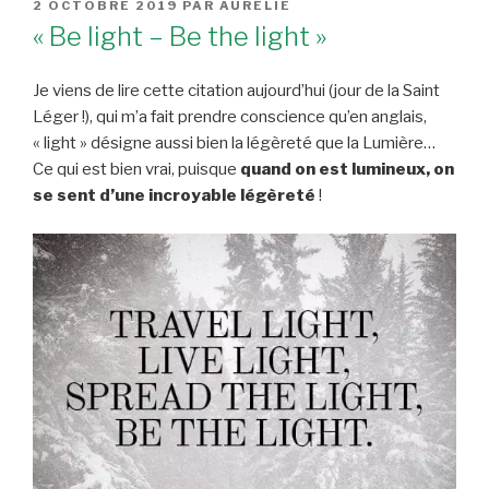
PUBLIÉ
2 OCTOBRE 2019
PAR
AURÉLIE
LE
« Be light – Be the light »
Je viens de lire cette citation aujourd’hui (jour de la Saint
Léger !), qui m’a fait prendre conscience qu’en anglais,
« light » désigne aussi bien la légèreté que la Lumière…
Ce qui est bien vrai, puisque
quand on est lumineux, on
se sent d’une incroyable légèreté
!