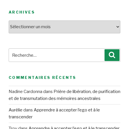
ARCHIVES
Archives
Recherche
Reche
pour
:
COMMENTAIRES RÉCENTS
Nadine Cardonna
dans
Prière de libération, de purification
et de transmutation des mémoires ancestrales
Aurélie
dans
Apprendre à accepter l’ego et à le
transcender
Troy
dans
Apprendre à accepter l’ego et à le transcender