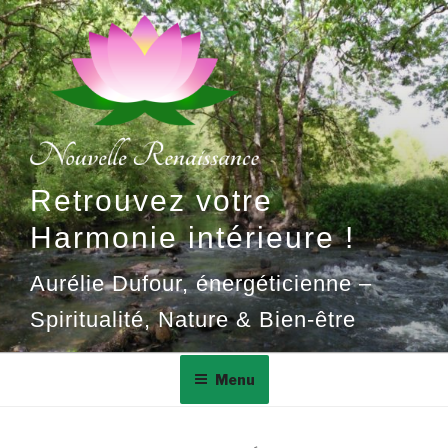
Aller
au
contenu
principal
Retrouvez votre
Harmonie intérieure !
Aurélie Dufour, énergéticienne –
Spiritualité, Nature & Bien-être
Menu