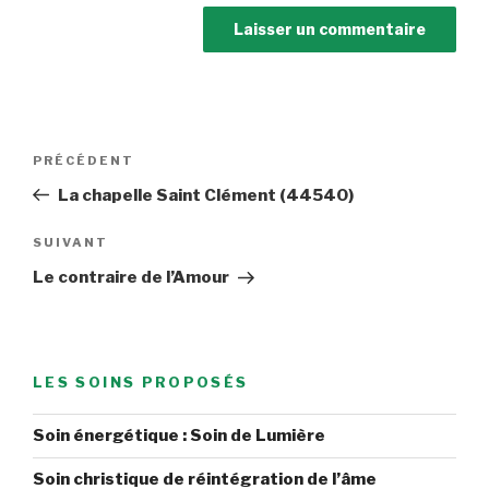
Navigation
Article
PRÉCÉDENT
de
précédent
La chapelle Saint Clément (44540)
l’article
Article
SUIVANT
suivant
Le contraire de l’Amour
LES SOINS PROPOSÉS
Soin énergétique : Soin de Lumière
Soin christique de réintégration de l’âme