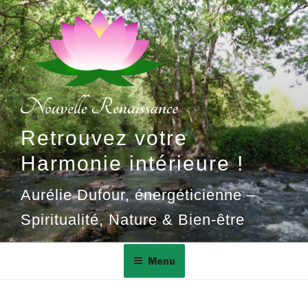
Aller
au
contenu
principal
Retrouvez votre
Harmonie intérieure !
Aurélie Dufour, énergéticienne –
Spiritualité, Nature & Bien-être
Menu