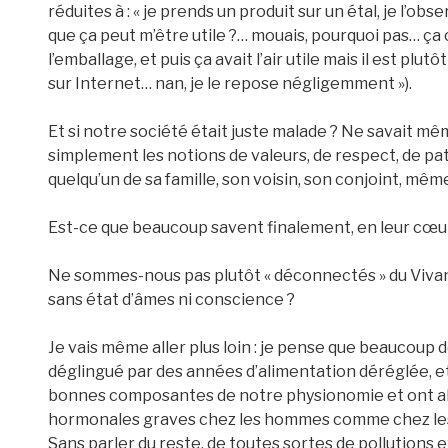
réduites à : « je prends un produit sur un étal, je l’o
que ça peut m’être utile ?… mouais, pourquoi pas… ça
l’emballage, et puis ça avait l’air utile mais il est plut
sur Internet… nan, je le repose négligemment »).
Et si notre société était juste malade ? Ne savait mê
simplement les notions de valeurs, de respect, de pat
quelqu’un de sa famille, son voisin, son conjoint, mêm
Est-ce que beaucoup savent finalement, en leur cœur,
Ne sommes-nous pas plutôt « déconnectés » du Vivant,
sans état d’âmes ni conscience ?
Je vais même aller plus loin : je pense que beaucoup
déglingué par des années d’alimentation déréglée, et 
bonnes composantes de notre physionomie et ont a
hormonales graves chez les hommes comme chez le
Sans parler du reste, de toutes sortes de pollutions e