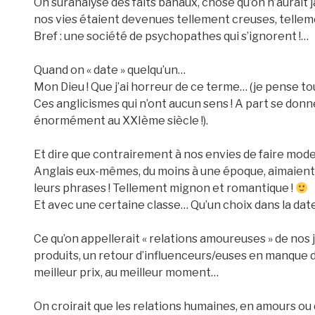
On suranalyse des faits banaux, chose qu’on n’aurait 
nos vies étaient devenues tellement creuses, tellemen
Bref : une société de psychopathes qui s’ignorent !…
Quand on « date » quelqu’un…
Mon Dieu ! Que j’ai horreur de ce terme… (je pense tou
Ces anglicismes qui n’ont aucun sens ! A part se donner
énormément au XXIème siècle !).
Et dire que contrairement à nos envies de faire mod
Anglais eux-mêmes, du moins à une époque, aimaient 
leurs phrases ! Tellement mignon et romantique !
Et avec une certaine classe… Qu’un choix dans la date, 
Ce qu’on appellerait « relations amoureuses » de nos
produits, un retour d’influenceurs/euses en manque d
meilleur prix, au meilleur moment…
On croirait que les relations humaines, en amours ou da