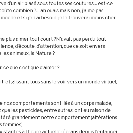
bserve d’un air blasé sous toutes ses coutures… est-ce
 coûte combien ?… ah ouais mais non, j’aime pas
ôt moche et si j’en ai besoin, je le trouverai moins cher
me plus aimer tout court ?N’avait pas perdu tout
ience, d’écoute, d’attention, que ce soit envers
e les animaux, la Nature ?
 ce que c’est que d’aimer ?
 et glissant tous sans le voir vers un monde virtuel,
 de nos comportements sont liés à un corps malade,
que les pesticides, entre autres, ont eu raison de
ltéré grandement notre comportement (altérations
s femmes).
xistantes à l’heure actuelle (écrans depuis l’enfance),