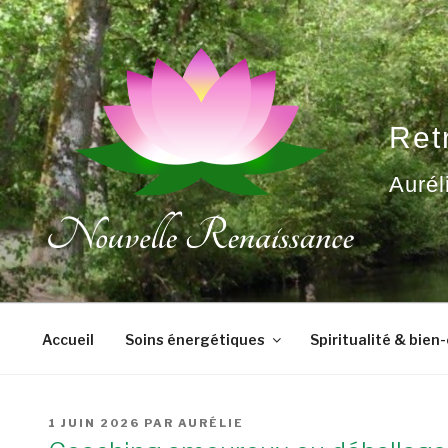
Aller
au
contenu
principal
Ret
Aurél
Accueil
Soins énergétiques
Spiritualité & bien
PUBLIÉ
1 JUIN 2026
PAR
AURÉLIE
LE