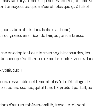
jamais faite il y a encore quelques années, comme si
t ennuyeuses, qu’on n’aurait plus que ça à faire !
jours « bon choix dans la date »… hum !).
 de grands airs… (car de l’air, oui, on en brasse
erne en adoptant des termes anglais absurdes, les
beaucoup réutiliser notre mot « rendez-vous » dans
voilà, quoi !
 jours ressemble nettement plus à du déballage de
e reconnaissance, qui attend LE produit parfait, au
ns d’autres sphères (amitié, travail, etc.), sont