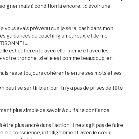
 soigner mais à condition là encore… d’avoir une
je vous avais prévenu que je serai cash dans mon
 mes guidances de coaching amoureux, et de me
ERSONNE ! ».
i elle est cohérente avec elle-même et avec les
de votre tronche ; si elle est comme beaucoup, en
, mais reste toujours cohérente entre ses mots et ses
on peut se sentir bien car il n’y a pas de prises de tête
ment plus simple de savoir à qui faire confiance.
 être plus ancré dans l’action. Il ne s’agit pas de faire
ce, en conscience, intelligemment, avec le cœur