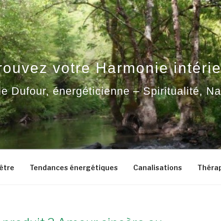
rouvez votre Harmonie intérie
ie Dufour, énergéticienne – Spiritualité, N
-être
Tendances énergétiques
Canalisations
Thérap