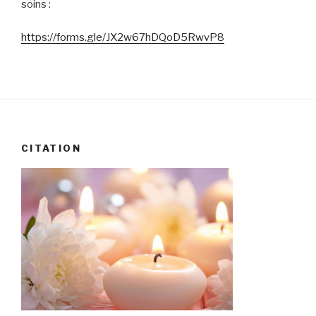
soins :
https://forms.gle/JX2w67hDQoD5RwvP8
CITATION