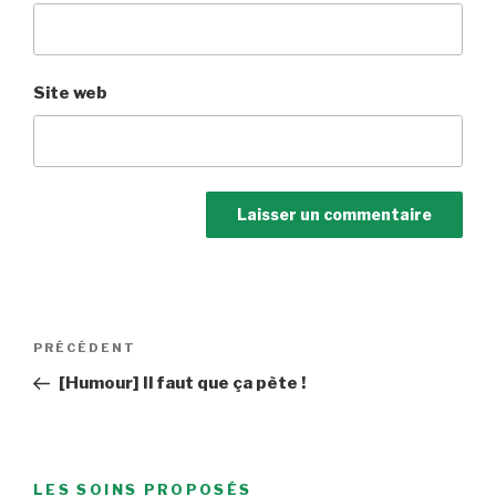
Site web
Navigation
Article
PRÉCÉDENT
de
précédent
[Humour] Il faut que ça pète !
l’article
LES SOINS PROPOSÉS