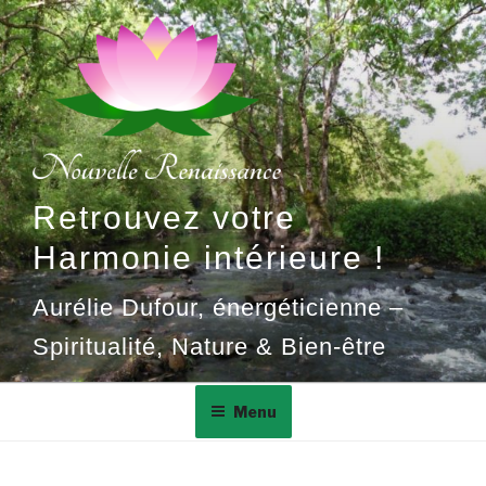
Aller
au
contenu
principal
Retrouvez votre
Harmonie intérieure !
Aurélie Dufour, énergéticienne –
Spiritualité, Nature & Bien-être
Menu