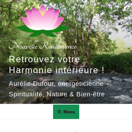
Aller
au
contenu
principal
Retrouvez votre
Harmonie intérieure !
Aurélie Dufour, énergéticienne –
Spiritualité, Nature & Bien-être
Menu