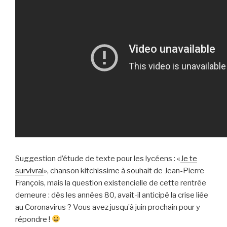
Suggestion d’étude de texte pour les lycéens : «
Je te
survivrai
», chanson kitchissime à souhait de Jean-Pierre
François, mais la question existencielle de cette rentrée
demeure : dès les années 80, avait-il anticipé la crise liée
au Coronavirus ? Vous avez jusqu’à juin prochain pour y
répondre !