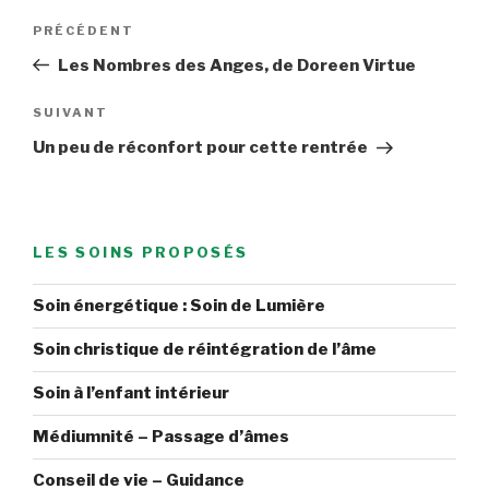
Navigation
Article
PRÉCÉDENT
de
précédent
Les Nombres des Anges, de Doreen Virtue
l’article
Article
SUIVANT
suivant
Un peu de réconfort pour cette rentrée
LES SOINS PROPOSÉS
Soin énergétique : Soin de Lumière
Soin christique de réintégration de l’âme
Soin à l’enfant intérieur
Médiumnité – Passage d’âmes
Conseil de vie – Guidance