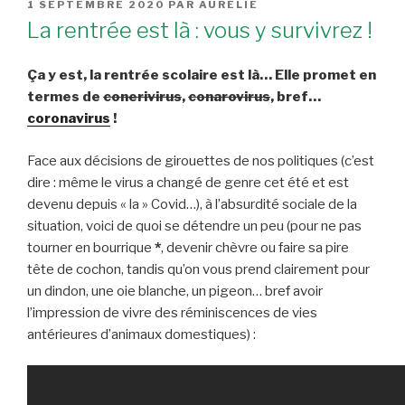
PUBLIÉ
1 SEPTEMBRE 2020
PAR
AURÉLIE
LE
La rentrée est là : vous y survivrez !
Ça y est, la rentrée scolaire est là… Elle promet en
termes de
conerivirus
,
conarovirus
, bref…
coronavirus
!
Face aux décisions de girouettes de nos politiques (c’est
dire : même le virus a changé de genre cet été et est
devenu depuis « la » Covid…), à l’absurdité sociale de la
situation, voici de quoi se détendre un peu (pour ne pas
tourner en bourrique
*
, devenir chèvre ou faire sa pire
tête de cochon, tandis qu’on vous prend clairement pour
un dindon, une oie blanche, un pigeon… bref avoir
l’impression de vivre des réminiscences de vies
antérieures d’animaux domestiques) :