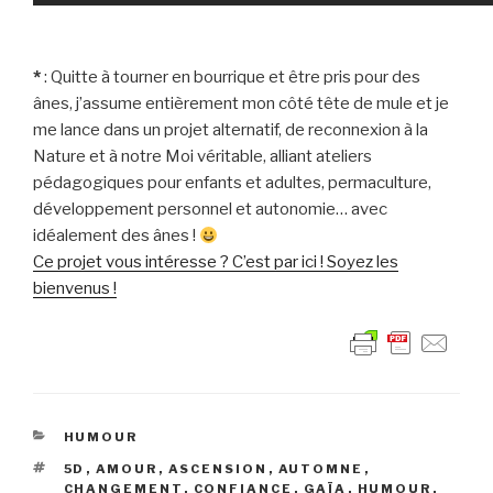
*
: Quitte à tourner en bourrique et être pris pour des
ânes, j’assume entièrement mon côté tête de mule et je
me lance dans un projet alternatif, de reconnexion à la
Nature et à notre Moi véritable, alliant ateliers
pédagogiques pour enfants et adultes, permaculture,
développement personnel et autonomie… avec
idéalement des ânes !
Ce projet vous intéresse ? C’est par ici ! Soyez les
bienvenus !
CATÉGORIES
HUMOUR
ÉTIQUETTES
5D
,
AMOUR
,
ASCENSION
,
AUTOMNE
,
CHANGEMENT
,
CONFIANCE
,
GAÏA
,
HUMOUR
,