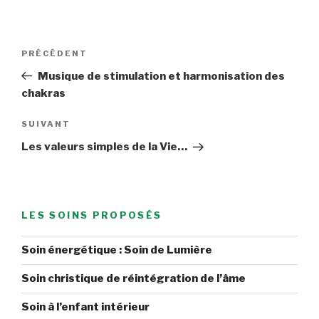
Navigation
Article
PRÉCÉDENT
de
précédent
Musique de stimulation et harmonisation des
l’article
chakras
Article
SUIVANT
suivant
Les valeurs simples de la Vie…
LES SOINS PROPOSÉS
Soin énergétique : Soin de Lumière
Soin christique de réintégration de l’âme
Soin à l’enfant intérieur