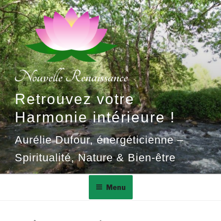
Aller
au
contenu
principal
Retrouvez votre
Harmonie intérieure !
Aurélie Dufour, énergéticienne –
Spiritualité, Nature & Bien-être
Menu