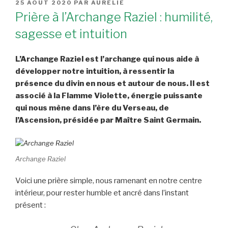
PUBLIÉ
25 AOÛT 2020
PAR
AURÉLIE
LE
Prière à l’Archange Raziel : humilité,
sagesse et intuition
L’Archange Raziel est l’archange qui nous aide à
développer notre intuition, à ressentir la
présence du divin en nous et autour de nous. Il est
associé à la Flamme Violette, énergie puissante
qui nous mène dans l’ère du Verseau, de
l’Ascension, présidée par Maître Saint Germain.
Archange Raziel
Voici une prière simple, nous ramenant en notre centre
intérieur, pour rester humble et ancré dans l’instant
présent :