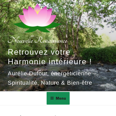
Aller
au
contenu
principal
Retrouvez votre
Harmonie intérieure !
Aurélie Dufour, énergéticienne –
Spiritualité, Nature & Bien-être
Menu