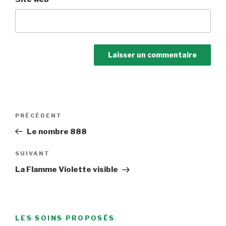
Navigation
Article
PRÉCÉDENT
de
précédent
Le nombre 888
l’article
Article
SUIVANT
suivant
La Flamme Violette visible
LES SOINS PROPOSÉS