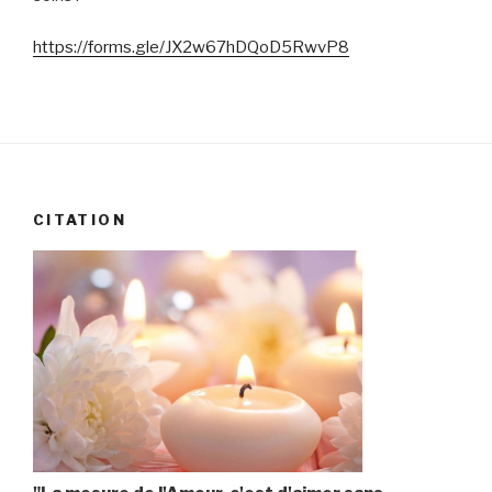
https://forms.gle/JX2w67hDQoD5RwvP8
CITATION