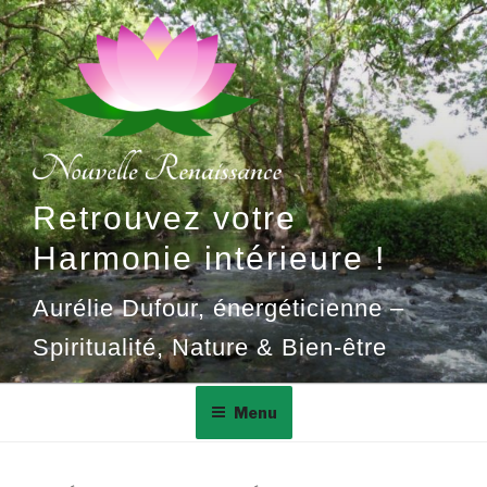
Aller
au
contenu
principal
Retrouvez votre
Harmonie intérieure !
Aurélie Dufour, énergéticienne –
Spiritualité, Nature & Bien-être
Menu