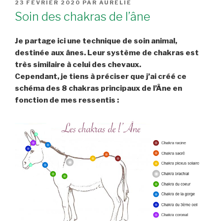
PUBLIÉ
23 FÉVRIER 2020
PAR
AURÉLIE
LE
Soin des chakras de l’âne
Je partage ici une technique de soin animal,
destinée aux ânes. Leur système de chakras est
très similaire à celui des chevaux.
Cependant, je tiens à préciser que j’ai créé ce
schéma des 8 chakras principaux de l’Âne en
fonction de mes ressentis :