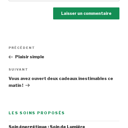
Navigation
Article
PRÉCÉDENT
de
précédent
Plaisir simple
l’article
Article
SUIVANT
suivant
Vous avez ouvert deux cadeaux inestimables ce
matin !
LES SOINS PROPOSÉS
Soin énergétique : Soin de Lumière