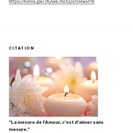
https://forms.gle/JX2w67hDQoD5RwvP8
CITATION
"La mesure de l'Amour, c'est d'aimer sans
mesure."