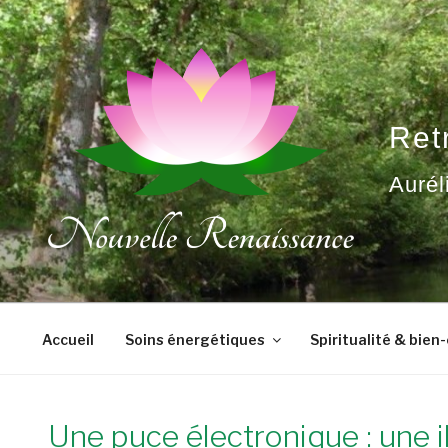
Aller
au
contenu
principal
Ret
Aurél
Accueil
Soins énergétiques
Spiritualité & bien
Une puce électronique : une i