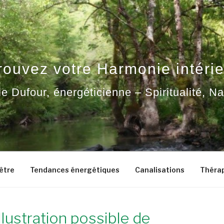
rouvez votre Harmonie intérie
ie Dufour, énergéticienne – Spiritualité, N
-être
Tendances énergétiques
Canalisations
Thérap
llustration possible de