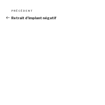
Navigation
Article
PRÉCÉDENT
de
précédent
Retrait d’implant négatif
l’article