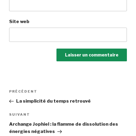
Site web
Navigation
Article
PRÉCÉDENT
de
précédent
La simplicité du temps retrouvé
l’article
Article
SUIVANT
suivant
Archange Jophiel : la flamme de dissolution des
énergies négatives