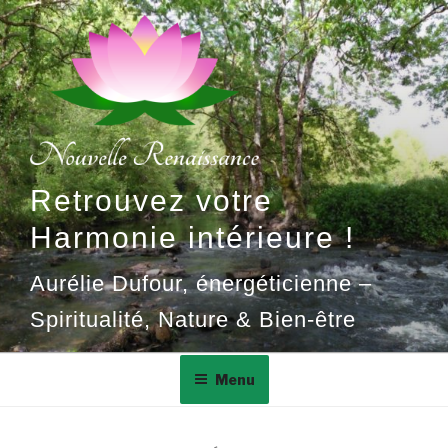
Aller
au
contenu
principal
Retrouvez votre
Harmonie intérieure !
Aurélie Dufour, énergéticienne –
Spiritualité, Nature & Bien-être
Menu