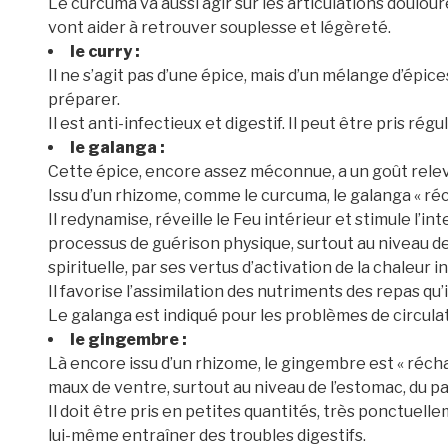
Le curcuma va aussi agir sur les articulations doulou
vont aider à retrouver souplesse et légèreté.
le curry :
Il ne s’agit pas d’une épice, mais d’un mélange d’épice
préparer.
Il est anti-infectieux et digestif. Il peut être pris r
le galanga :
Cette épice, encore assez méconnue, a un goût relevé
Issu d’un rhizome, comme le curcuma, le galanga « réch
Il redynamise, réveille le Feu intérieur et stimule l’inte
processus de guérison physique, surtout au niveau d
spirituelle, par ses vertus d’activation de la chaleur i
Il favorise l’assimilation des nutriments des repas qu
Le galanga est indiqué pour les problèmes de circulati
le gingembre :
Là encore issu d’un rhizome, le gingembre est « réchauf
maux de ventre, surtout au niveau de l’estomac, du pan
Il doit être pris en petites quantités, très ponctuellem
lui-même entraîner des troubles digestifs.