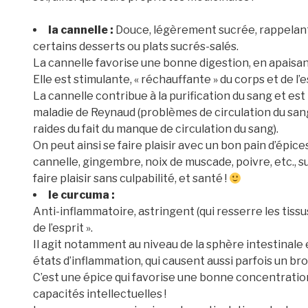
la cannelle :
Douce, légèrement sucrée, rappelant
certains desserts ou plats sucrés-salés.
La cannelle favorise une bonne digestion, en apaisant
Elle est stimulante, « réchauffante » du corps et de l’e
La cannelle contribue à la purification du sang et est
maladie de Reynaud (problèmes de circulation du sang
raides du fait du manque de circulation du sang).
On peut ainsi se faire plaisir avec un bon pain d’épice
cannelle, gingembre, noix de muscade, poivre, etc., 
faire plaisir sans culpabilité, et santé !
le curcuma :
Anti-inflammatoire, astringent (qui resserre les tissus
de l’esprit ».
Il agit notamment au niveau de la sphère intestinale en
états d’inflammation, qui causent aussi parfois un brouil
C’est une épice qui favorise une bonne concentration
capacités intellectuelles !