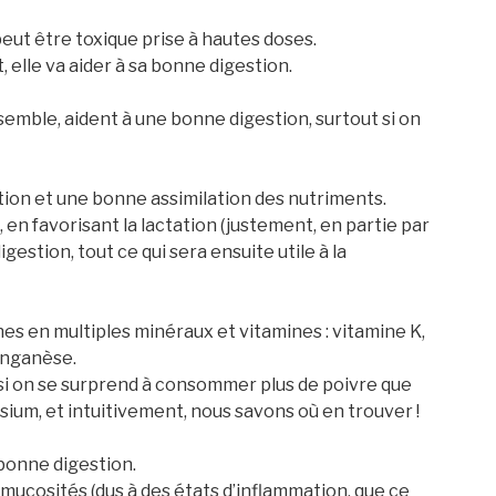
eut être toxique prise à hautes doses.
 elle va aider à sa bonne digestion.
essemble, aident à une bonne digestion, surtout si on
ion et une bonne assimilation des nutriments.
, en favorisant la lactation (justement, en partie par
gestion, tout ce qui sera ensuite utile à la
hes en multiples minéraux et vitamines : vitamine K,
anganèse.
, si on se surprend à consommer plus de poivre que
ium, et intuitivement, nous savons où en trouver !
bonne digestion.
de mucosités (dus à des états d’inflammation, que ce