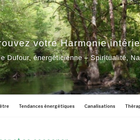
rouvez votre Harmonie intérie
ie Dufour, énergéticienne – Spiritualité, N
-être
Tendances énergétiques
Canalisations
Thérap