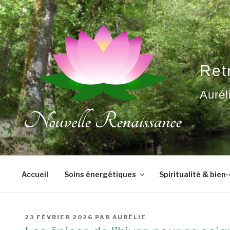
Aller
au
contenu
principal
Ret
Aurél
Accueil
Soins énergétiques
Spiritualité & bien
PUBLIÉ
23 FÉVRIER 2026
PAR
AURÉLIE
LE