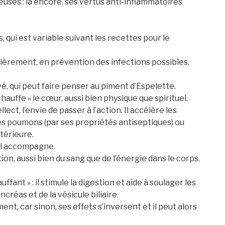
reuses : là encore, ses vertus anti-inflammatoires
s, qui est variable suivant les recettes pour le
égulièrement, en prévention des infections possibles.
, qui peut faire penser au piment d’Espelette.
auffe » le cœur, aussi bien physique que spirituel.
llect, l’envie de passer à l’action. Il accélère les
es poumons (par ses propriétés antiseptiques) ou
ntérieure.
’il accompagne.
on, aussi bien du sang que de l’énergie dans le corps.
fant » : il stimule la digestion et aide à soulager les
créas et de la vésicule biliaire.
ent, car sinon, ses effets s’inversent et il peut alors