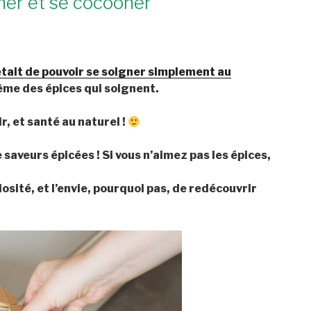
gner et se cocooner
t était de pouvoir se soigner simplement au
thème des épices qui soignent.
, et santé au naturel !
veurs épicées ! Si vous n’aimez pas les épices,
osité, et l’envie, pourquoi pas, de redécouvrir