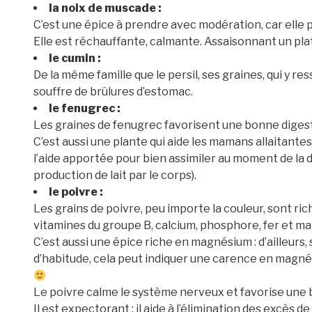
la noix de muscade :
C’est une épice à prendre avec modération, car elle p
Elle est réchauffante, calmante. Assaisonnant un plat,
le cumin :
De la même famille que le persil, ses graines, qui y r
souffre de brûlures d’estomac.
le fenugrec :
Les graines de fenugrec favorisent une bonne digest
C’est aussi une plante qui aide les mamans allaitantes
l’aide apportée pour bien assimiler au moment de la di
production de lait par le corps).
le poivre :
Les grains de poivre, peu importe la couleur, sont ric
vitamines du groupe B, calcium, phosphore, fer et m
C’est aussi une épice riche en magnésium : d’ailleurs
d’habitude, cela peut indiquer une carence en magnés
Le poivre calme le système nerveux et favorise une 
Il est expectorant : il aide à l’élimination des excès 