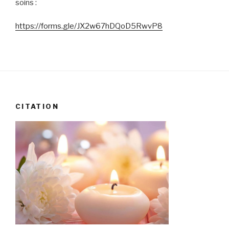
soins :
https://forms.gle/JX2w67hDQoD5RwvP8
CITATION