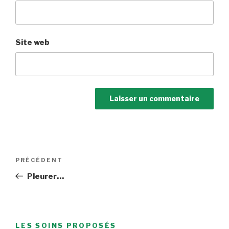
Site web
Navigation
Article
PRÉCÉDENT
de
précédent
Pleurer…
l’article
LES SOINS PROPOSÉS