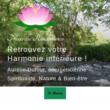
Aller
au
contenu
principal
Retrouvez votre
Harmonie intérieure !
Aurélie Dufour, énergéticienne –
Spiritualité, Nature & Bien-être
Menu