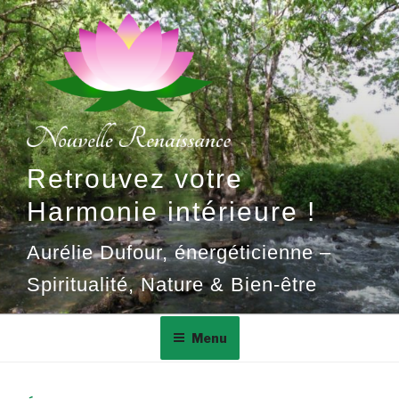
Aller
au
contenu
principal
Retrouvez votre
Harmonie intérieure !
Aurélie Dufour, énergéticienne –
Spiritualité, Nature & Bien-être
Menu