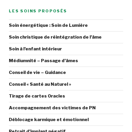
publications
Roche,
l’Erdre
LES SOINS PROPOSÉS
:
un
Soin énergétique : Soin de Lumière
an
après »
Soin christique de réintégration de l’âme
Soin à l’enfant intérieur
Médiumnité – Passage d’âmes
Conseil de vie – Guidance
Conseil « Santé au Naturel »
Tirage de cartes Oracles
Accompagnement des victimes de PN
Déblocage karmique et émotionnel
Retrait d’implant négatif