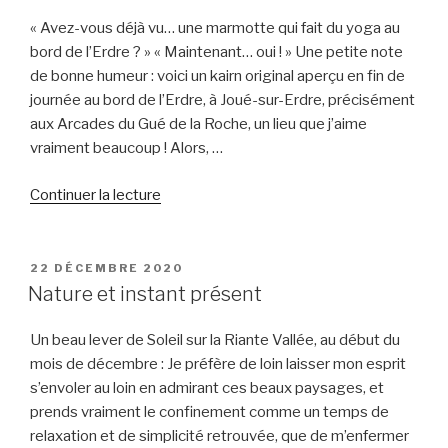
! »
« Avez-vous déjà vu… une marmotte qui fait du yoga au
bord de l’Erdre ? » « Maintenant… oui ! » Une petite note
de bonne humeur : voici un kairn original aperçu en fin de
journée au bord de l’Erdre, à Joué-sur-Erdre, précisément
aux Arcades du Gué de la Roche, un lieu que j’aime
vraiment beaucoup ! Alors, …
de
Continuer la lecture
« [Humour]
Avez-
vous
PUBLIÉ
22 DÉCEMBRE 2020
LE
déjà
Nature et instant présent
vu…
une
Un beau lever de Soleil sur la Riante Vallée, au début du
marmotte
mois de décembre : Je préfère de loin laisser mon esprit
en
s’envoler au loin en admirant ces beaux paysages, et
Loire-
prends vraiment le confinement comme un temps de
Atlantique
relaxation et de simplicité retrouvée, que de m’enfermer