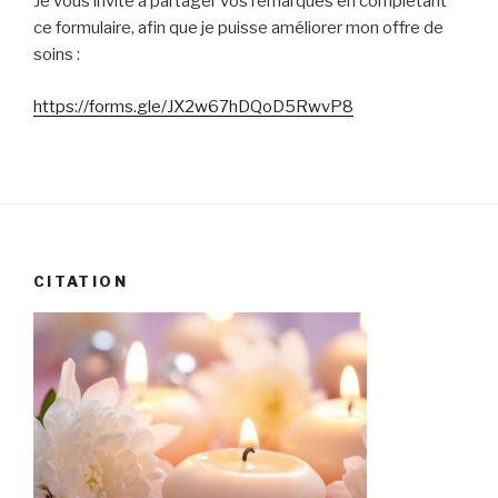
Je vous invite à partager vos remarques en complétant
ce formulaire, afin que je puisse améliorer mon offre de
soins :
https://forms.gle/JX2w67hDQoD5RwvP8
CITATION