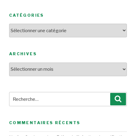
CATÉGORIES
Catégories
ARCHIVES
Archives
Recherche
Reche
pour
:
COMMENTAIRES RÉCENTS