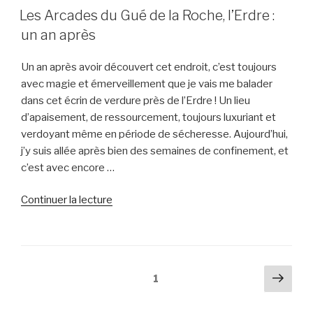
LE
dans
Les Arcades du Gué de la Roche, l’Erdre :
la
un an après
Nature »
Un an après avoir découvert cet endroit, c’est toujours
avec magie et émerveillement que je vais me balader
dans cet écrin de verdure près de l’Erdre ! Un lieu
d’apaisement, de ressourcement, toujours luxuriant et
verdoyant même en période de sécheresse. Aujourd’hui,
j’y suis allée après bien des semaines de confinement, et
c’est avec encore …
de
Continuer la lecture
« Les
Arcades
du
Gué
Pagination
Pag
Page
1
de
suiv
des
la