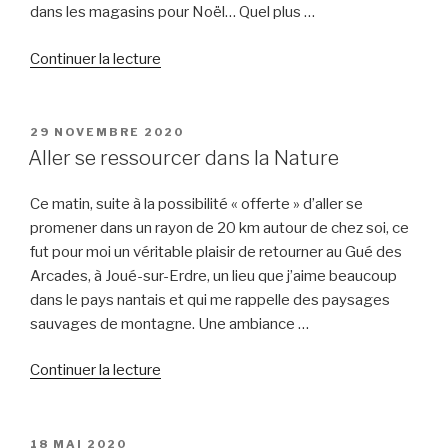
? »
dans les magasins pour Noël… Quel plus …
de
Continuer la lecture
« Nature
et
instant
PUBLIÉ
29 NOVEMBRE 2020
LE
présent »
Aller se ressourcer dans la Nature
Ce matin, suite à la possibilité « offerte » d’aller se
promener dans un rayon de 20 km autour de chez soi, ce
fut pour moi un véritable plaisir de retourner au Gué des
Arcades, à Joué-sur-Erdre, un lieu que j’aime beaucoup
dans le pays nantais et qui me rappelle des paysages
sauvages de montagne. Une ambiance …
de
Continuer la lecture
« Aller
se
ressourcer
PUBLIÉ
18 MAI 2020