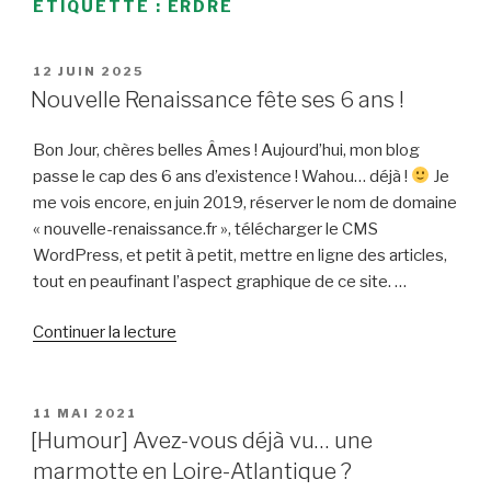
ÉTIQUETTE :
ERDRE
PUBLIÉ
12 JUIN 2025
LE
Nouvelle Renaissance fête ses 6 ans !
Bon Jour, chères belles Âmes ! Aujourd’hui, mon blog
passe le cap des 6 ans d’existence ! Wahou… déjà !
Je
me vois encore, en juin 2019, réserver le nom de domaine
« nouvelle-renaissance.fr », télécharger le CMS
WordPress, et petit à petit, mettre en ligne des articles,
tout en peaufinant l’aspect graphique de ce site. …
de
Continuer la lecture
« Nouvelle
Renaissance
fête
PUBLIÉ
11 MAI 2021
LE
ses
[Humour] Avez-vous déjà vu… une
6
marmotte en Loire-Atlantique ?
ans