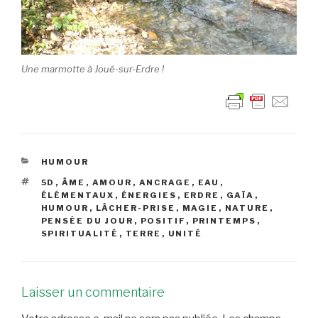
Une marmotte à Joué-sur-Erdre !
CATÉGORIES
HUMOUR
ÉTIQUETTES
5D
,
ÂME
,
AMOUR
,
ANCRAGE
,
EAU
,
ÉLÉMENTAUX
,
ÉNERGIES
,
ERDRE
,
GAÏA
,
HUMOUR
,
LÂCHER-PRISE
,
MAGIE
,
NATURE
,
PENSÉE DU JOUR
,
POSITIF
,
PRINTEMPS
,
SPIRITUALITÉ
,
TERRE
,
UNITÉ
Laisser un commentaire