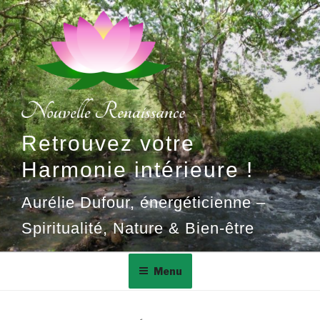
Aller
au
contenu
principal
Retrouvez votre
Harmonie intérieure !
Aurélie Dufour, énergéticienne –
Spiritualité, Nature & Bien-être
Menu