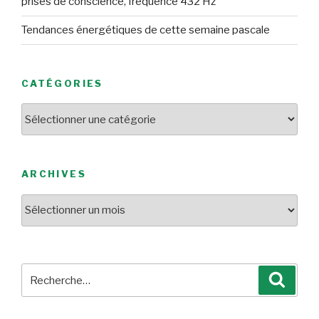
prises de conscience, fréquence 432 Hz
Tendances énergétiques de cette semaine pascale
CATÉGORIES
Catégories
ARCHIVES
Archives
Recherche
Reche
pour
: