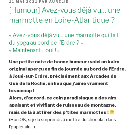
PUBLIÉ
11 MAI 2021
PAR
AURÉLIE
LE
[Humour] Avez-vous déjà vu… une
marmotte en Loire-Atlantique ?
« Avez-vous déjà vu… une marmotte qui fait
du yoga au bord de l’Erdre ? »
« Maintenant… oui ! »
Une petite note de bonne humeur : voici un kairn
original aperçu en fin de journée au bord de l’Erdre,
à Joué-sur-Erdre, précisément aux Arcades du
Gué de la Roche, un lieu que j’aime vraiment
beaucoup !
Alors, d’accord, ce coin paradisiaque a des airs
apaisant et vivifiant de ruisseau de montagne,
mais de là à attirer des p’tites marmottes !
(Bon OK, si je la surprends à mettre du chocolat dans
l’papier alu…).