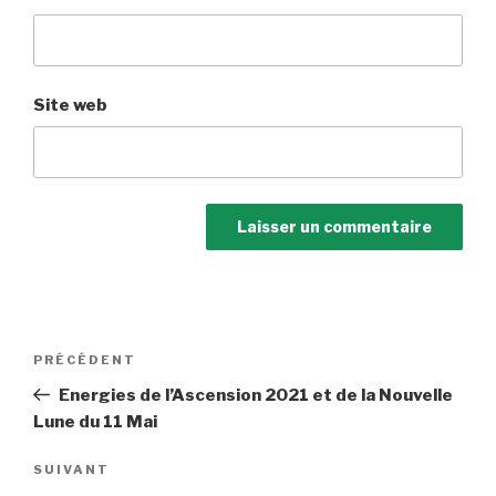
Site web
Navigation
Article
PRÉCÉDENT
de
précédent
Energies de l’Ascension 2021 et de la Nouvelle
l’article
Lune du 11 Mai
Article
SUIVANT