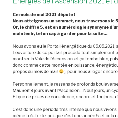
Energies de l’Ascension 2021 et d
Ce mois de mai 2021 dépote !
Nous atteignons un sommet, nous traversons le 5
Or, le chiffre 5, est en numérologie synonyme d’un
maintenir, tel un cap à garder pour la suite…
Nous avons eu le Portail énergétique du 05.05.2021, 
L’ouverture de ce portail, précédé tout simplement p
montrer la Voie de l’Ascension, et ça tombe bien, puisq
donc comme cette montée en puissance, énergétique
propos du mois de mai !
), pour nous alléger encore
Personnellement, je ressens de profonds boulevers
Mai. Soit 9 jours avant l’Ascension… Neuf jours, un c
Et que de prises de conscience, encore et toujours, d
C’est donc une période très intense que nous vivons 
même très forte, puisque c’est une année 5, et cela