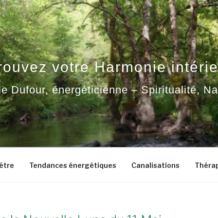
rouvez votre Harmonie intérie
ie Dufour, énergéticienne – Spiritualité, N
-être
Tendances énergétiques
Canalisations
Thérap