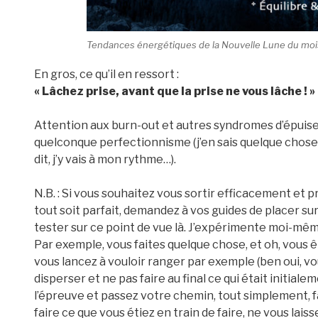
Tendances énergétiques de la Nouvelle Lune du moi
En gros, ce qu’il en ressort :
« Lâchez prise, avant que la prise ne vous lâche ! »
Attention aux burn-out et autres syndromes d’épuise
quelconque perfectionnisme (j’en sais quelque chose e
dit, j’y vais à mon rythme…).
N.B. : Si vous souhaitez vous sortir efficacement et
tout soit parfait, demandez à vos guides de placer su
tester sur ce point de vue là. J’expérimente moi-même c
Par exemple, vous faites quelque chose, et oh, vous 
vous lancez à vouloir ranger par exemple (ben oui, vou
disperser et ne pas faire au final ce qui était initi
l’épreuve et passez votre chemin, tout simplement, fa
faire ce que vous étiez en train de faire, ne vous lais