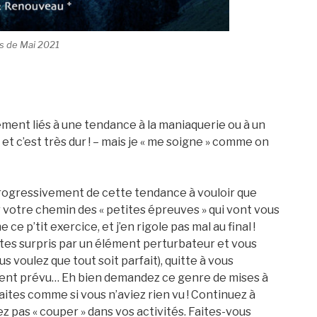
s de Mai 2021
ment liés à une tendance à la maniaquerie ou à un
t c’est très dur ! – mais je « me soigne » comme on
 progressivement de cette tendance à vouloir que
r votre chemin des « petites épreuves » qui vont vous
e p’tit exercice, et j’en rigole pas mal au final !
êtes surpris par un élément perturbateur et vous
s voulez que tout soit parfait), quitte à vous
alement prévu… Eh bien demandez ce genre de mises à
ites comme si vous n’aviez rien vu ! Continuez à
sez pas « couper » dans vos activités. Faites-vous