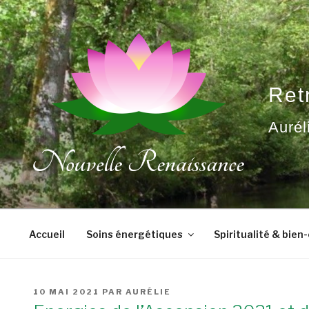
Aller
au
contenu
principal
Ret
Aurél
Accueil
Soins énergétiques
Spiritualité & bien
PUBLIÉ
10 MAI 2021
PAR
AURÉLIE
LE