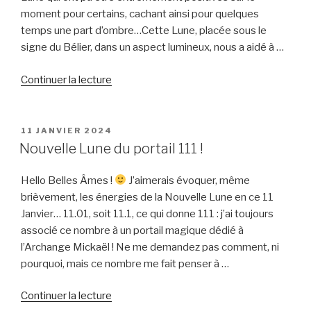
de
moment pour certains, cachant ainsi pour quelques
sa
temps une part d’ombre…Cette Lune, placée sous le
vérité »
signe du Bélier, dans un aspect lumineux, nous a aidé à …
de
Continuer la lecture
« Tendances
énergétiques
après
PUBLIÉ
11 JANVIER 2024
LE
la
Nouvelle Lune du portail 111 !
Pleine
Lune
Hello Belles Âmes !
J’aimerais évoquer, même
du
brièvement, les énergies de la Nouvelle Lune en ce 11
17
Janvier… 11.01, soit 11.1, ce qui donne 111 : j’ai toujours
Octobre »
associé ce nombre à un portail magique dédié à
l’Archange Mickaël ! Ne me demandez pas comment, ni
pourquoi, mais ce nombre me fait penser à …
de
Continuer la lecture