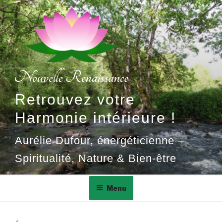
Aller
au
contenu
principal
Retrouvez votre
Harmonie intérieure !
Aurélie Dufour, énergéticienne –
Spiritualité, Nature & Bien-être
Menu