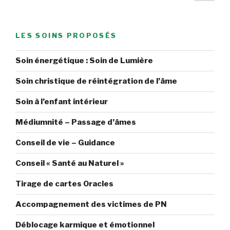
suiv
des
:
publications
on
s’allège
LES SOINS PROPOSÉS
et
on
Soin énergétique : Soin de Lumière
décolle
! »
Soin christique de réintégration de l’âme
Soin à l’enfant intérieur
Médiumnité – Passage d’âmes
Conseil de vie – Guidance
Conseil « Santé au Naturel »
Tirage de cartes Oracles
Accompagnement des victimes de PN
Déblocage karmique et émotionnel