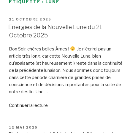
ÉTIQUETTE :
LUNE
PUBLIÉ
21 OCTOBRE 2025
LE
Energies de la Nouvelle Lune du 21
Octobre 2025
Bon Soir, chères belles Âmes !
Je n’écrirai pas un
article très long, car cette Nouvelle Lune, bien
qu’apaisante (et heureusement !) reste dans la continuité
de la précédente lunaison. Nous sommes donc toujours
dans cette période charnière de grandes prises de
conscience et de décisions importantes pour la suite de
notre destin. Une …
de
Continuer la lecture
« Energies
de
la
PUBLIÉ
12 MAI 2025
LE