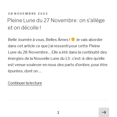
« Nouvelle
Lune
du
PUBLIÉ
28 NOVEMBRE 2023
LE
portail
Pleine Lune du 27 Novembre : on s’allège
111
et on décolle !
! »
Belle Journée à vous, Belles Âmes !
Je vais aborder
dans cet article ce que j’ai ressenti pour cette Pleine
Lune du 28 Novembre… Elle a été dans la continuité des
énergies de la Nouvelle Lune du 13 : c’est-à-dire qu’elle
est venue soulever en nous des parts d’ombre, pour être
épurées, dont on …
de
Continuer la lecture
« Pleine
Lune
du
27
Pagination
Pag
Page
1
Novembre