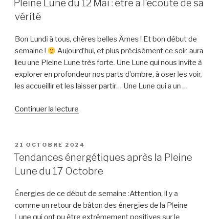
Nouvelle
Pleine Lune du 12 Mai : être à l’écoute de sa
Lune
vérité
du
21
Bon Lundi à tous, chères belles Âmes ! Et bon début de
Octobre
semaine !
Aujourd’hui, et plus précisément ce soir, aura
2025 »
lieu une Pleine Lune très forte. Une Lune qui nous invite à
explorer en profondeur nos parts d’ombre, à oser les voir,
les accueillir et les laisser partir… Une Lune qui a un …
de
Continuer la lecture
« Pleine
Lune
du
PUBLIÉ
21 OCTOBRE 2024
LE
12
Tendances énergétiques après la Pleine
Mai
Lune du 17 Octobre
:
être
Énergies de ce début de semaine :Attention, il y a
à
comme un retour de bâton des énergies de la Pleine
l’écoute
Lune qui ont pu être extrêmement positives sur le