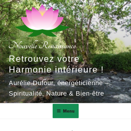
Aller
au
contenu
principal
Retrouvez votre
Harmonie intérieure !
Aurélie Dufour, énergéticienne –
Spiritualité, Nature & Bien-être
Menu