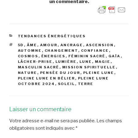
un commentaire.
CATÉGORIES
TENDANCES ÉNERGÉTIQUES
ÉTIQUETTES
5D
,
ÂME
,
AMOUR
,
ANCRAGE
,
ASCENSION
,
AUTOMNE
,
CHANGEMENT
,
CONFIANCE
,
COSMOS
,
ÉNERGIES
,
FÉMININ SACRÉ
,
GAÏA
,
LÂCHER-PRISE
,
LUMIÈRE
,
LUNE
,
MAGIE
,
MASCULIN SACRÉ
,
MISSION SPIRITUELLE
,
NATURE
,
PENSÉE DU JOUR
,
PLEINE LUNE
,
PLEINE LUNE EN BÉLIER
,
PLEINE LUNE
OCTOBRE 2024
,
SOLEIL
,
TERRE
Laisser un commentaire
Votre adresse e-mail ne sera pas publiée.
Les champs
obligatoires sont indiqués avec
*