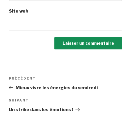
Site web
Navigation
Article
PRÉCÉDENT
de
précédent
Mieux vivre les énergies du vendredi
l’article
Article
SUIVANT
suivant
Un strike dans les émotions !