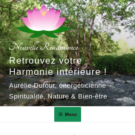
Aller
au
contenu
principal
Retrouvez votre
Harmonie intérieure !
Aurélie Dufour, énergéticienne –
Spiritualité, Nature & Bien-être
Menu