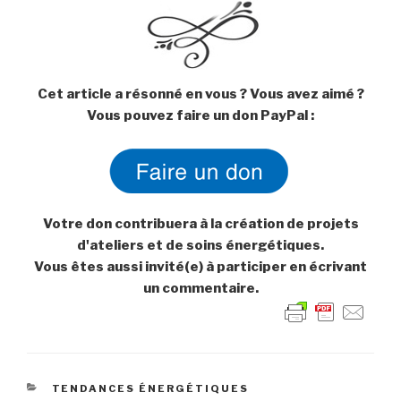
Cet article a résonné en vous ? Vous avez aimé ?
Vous pouvez faire un don PayPal :
Votre don contribuera à la création de projets
d'ateliers et de soins énergétiques.
Vous êtes aussi invité(e) à participer en écrivant
un commentaire.
CATÉGORIES
TENDANCES ÉNERGÉTIQUES