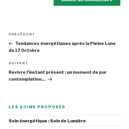
Navigation
Article
PRÉCÉDENT
de
précédent
Tendances énergétiques après la Pleine Lune
l’article
du 17 Octobre
Article
SUIVANT
suivant
Revivre l’instant présent : un moment de pur
contemplation…
LES SOINS PROPOSÉS
Soin énergétique : Soin de Lumière