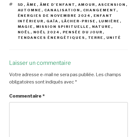
ÉTIQUETTES
5D
,
ÂME
,
ÂME D'ENFANT
,
AMOUR
,
ASCENSION
,
AUTOMNE
,
CANALISATION
,
CHANGEMENT
,
ÉNERGIES DE NOVEMBRE 2024
,
ENFANT
INTÉRIEUR
,
GAÏA
,
LÂCHER-PRISE
,
LUMIÈRE
,
MAGIE
,
MISSION SPIRITUELLE
,
NATURE
,
NOËL
,
NOËL 2024
,
PENSÉE DU JOUR
,
TENDANCES ÉNERGÉTIQUES
,
TERRE
,
UNITÉ
Laisser un commentaire
Votre adresse e-mail ne sera pas publiée.
Les champs
obligatoires sont indiqués avec
*
Commentaire
*