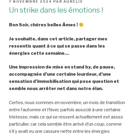
PUBLIÉ
7 NOVEMBRE 2024
PAR
AURÉLIE
LE
Un strike dans les émotions !
Bon Soir, chères belles Âmes !
Je souhaite, dans cet article, partager mes
ressentis quant à ce qui se passe dans les
énergies cette semaine…
Une impression de mise en stand by, de pause,
accompagnée d’une certaine lourdeur, d’une
sensation d’immobilisation qui pose question et
semble nous arrêter net dans notre élan.
Certes, nous sommes en novembre, un mois de transition
entre l’automne et l’hiver, parfois associé à une certaine
tristesse, mais ce qui se ressent actuellement est assez
particulier, car cela semble être arrivé d’un coup, comme
s’il y avait eu une cassure nette entre les énergies