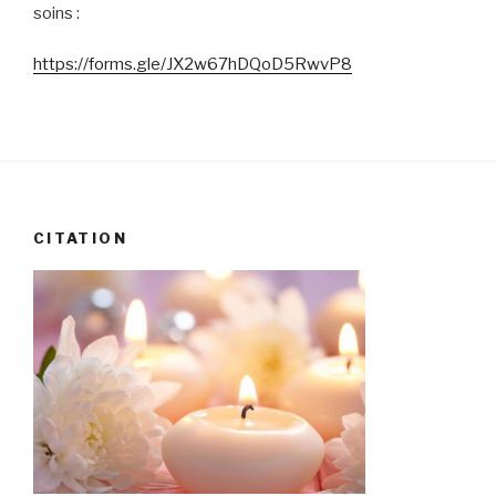
soins :
https://forms.gle/JX2w67hDQoD5RwvP8
CITATION