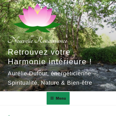
Aller
au
contenu
principal
Retrouvez votre
Harmonie intérieure !
Aurélie Dufour, énergéticienne –
Spiritualité, Nature & Bien-être
Menu