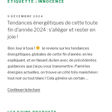
ÉTIQUETTE :
INNOCENCE
PUBLIÉ
5 DÉCEMBRE 2024
LE
Tendances énergétiques de cette toute
fin d’année 2024 : s’alléger et rester en
joie !
Bon Jour à tous !
Je reviens sur les tendances
énergétiques globales de cette fin d’année, en les
expliquant, et en faisant du lien avec de précédentes
guidances que j’ai pu vous transmettre. Parmi les
énergies actuelles, on trouve un côté très manichéen :
tout noir ou tout blanc ! Cela génère un certain …
de
Continuer la lecture
« Tendances
énergétiques
de
LES SOINS PROPOSÉS