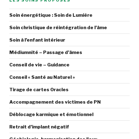
cette
toute
Soin énergétique : Soin de Lumière
fin
d’année
Soin christique de réintégration de l’âme
2024
:
Soin à l’enfant intérieur
s’alléger
Médiumnité – Passage d’âmes
et
rester
Conseil de vie – Guidance
en
joie
Conseil « Santé au Naturel »
! »
Tirage de cartes Oracles
Accompagnement des victimes de PN
Déblocage karmique et émotionnel
Retrait d’implant négatif