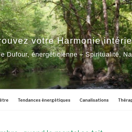
rouvez votre Harmonie intérie
ie Dufour, énergéticienne – Spiritualité, N
-être
Tendances énergétiques
Canalisations
Thérap