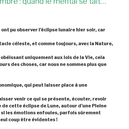
mbre : quand le mental se tait…
nt pu observer l’éclipse lunaire hier soir, car
ctacle céleste, et comme toujours, avec la Nature,
t obéissant uniquement aux lois de la Vie, cela
e cours des choses, car nous ne sommes plus que
nomique, qui peut laisser place à une
laisser venir ce qui se présente, écouter, revoir
 de cette éclipse de Lune, autour d’une Pleine
e si les émotions enfouies, parfois sûrement
eul coup être évidentes !