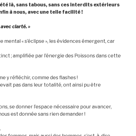
été là, sans tabous, sans ces interdits extérieurs
fin à nous, avec une telle facilité !
 avec clarté. »
e mental « s’éclipse », les évidences émergent, car
inct ; amplifiée par l’énergie des Poissons dans cette
 y réfléchir, comme des flashes !
vait pas dans leur totalité, ont ainsi pu être
ons, se donner l’espace nécessaire pour avancer,
 nous est donnée sans rien demander !
.
des femmes, mais aussi des hommes, c’est-à-dire