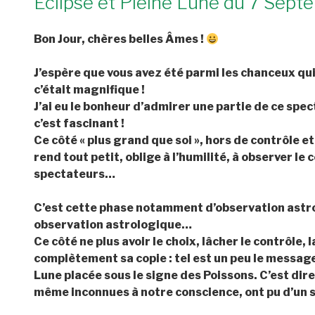
Eclipse et Pleine Lune du 7 Septe
Bon Jour, chères belles Âmes !
J’espère que vous avez été parmi les chanceux qui o
c’était magnifique !
J’ai eu le bonheur d’admirer une partie de ce spe
c’est fascinant !
Ce côté « plus grand que soi », hors de contrôle e
rend tout petit, oblige à l’humilité, à observer l
spectateurs…
C’est cette phase notamment d’observation astro
observation astrologique…
Ce côté ne plus avoir le choix, lâcher le contrôle, 
complètement sa copie : tel est un peu le message
Lune placée sous le signe des Poissons. C’est dir
même inconnues à notre conscience, ont pu d’un s