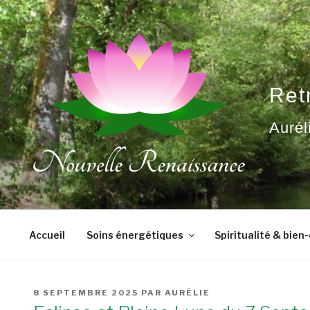
Aller
au
contenu
principal
Ret
Aurél
Accueil
Soins énergétiques
Spiritualité & bien
PUBLIÉ
8 SEPTEMBRE 2025
PAR
AURÉLIE
LE