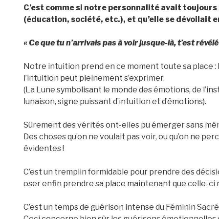
C’est comme si notre personnalité avait toujours 
(éducation, société, etc.), et qu’elle se dévoilait en
« Ce que tu n’arrivais pas à voir jusque-là, t’est révélé
Notre intuition prend en ce moment toute sa place : l
l’intuition peut pleinement s’exprimer.
(La Lune symbolisant le monde des émotions, de l’inst
lunaison, signe puissant d’intuition et d’émotions).
Sûrement des vérités ont-elles pu émerger sans même
Des choses qu’on ne voulait pas voir, ou qu’on ne perce
évidentes !
C’est un tremplin formidable pour prendre des décisi
oser enfin prendre sa place maintenant que celle-ci
C’est un temps de guérison intense du Féminin Sacré
Ceci concerne bien sûr les guérisons émotionnelles 