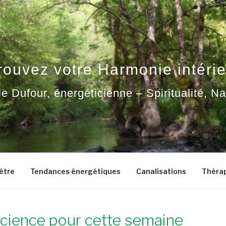
rouvez votre Harmonie intérie
ie Dufour, énergéticienne – Spiritualité, N
-être
Tendances énergétiques
Canalisations
Thérap
science pour cette semaine