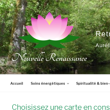
Aller
au
contenu
principal
Ret
Aurél
Accueil
Soins énergétiques
Spiritualité & bien
Choisissez une carte en con