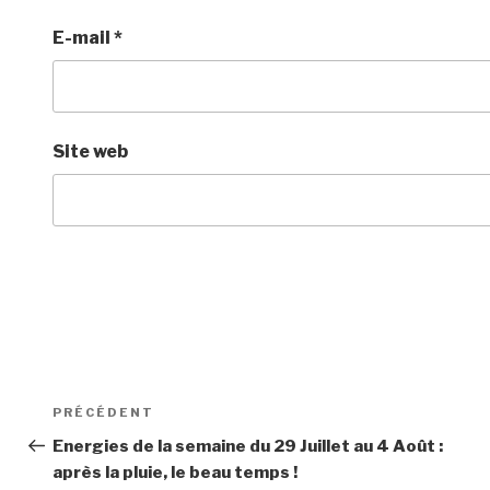
E-mail
*
Site web
Navigation
Article
PRÉCÉDENT
de
précédent
Energies de la semaine du 29 Juillet au 4 Août :
après la pluie, le beau temps !
l’article