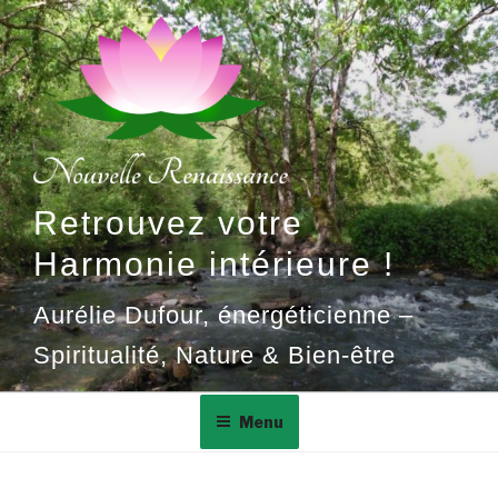
Aller
au
contenu
principal
Retrouvez votre
Harmonie intérieure !
Aurélie Dufour, énergéticienne –
Spiritualité, Nature & Bien-être
Menu