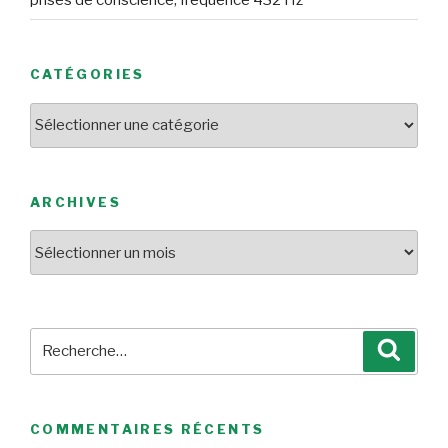
CATÉGORIES
Catégories
ARCHIVES
Archives
Recherche
Reche
pour
:
COMMENTAIRES RÉCENTS