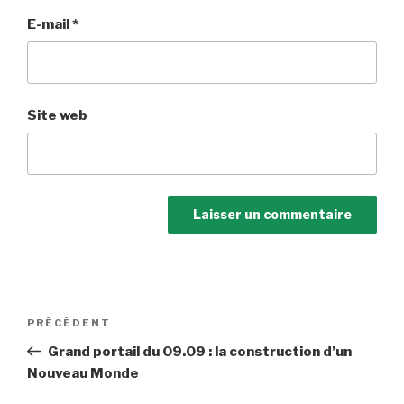
E-mail
*
Site web
Navigation
Article
PRÉCÉDENT
de
précédent
Grand portail du 09.09 : la construction d’un
l’article
Nouveau Monde