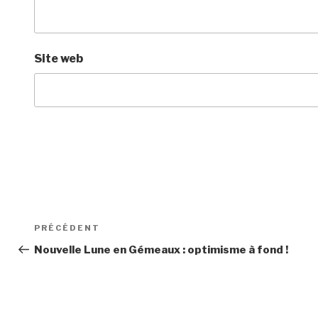
Site web
Navigation
Article
PRÉCÉDENT
de
précédent
Nouvelle Lune en Gémeaux : optimisme à fond !
l’article