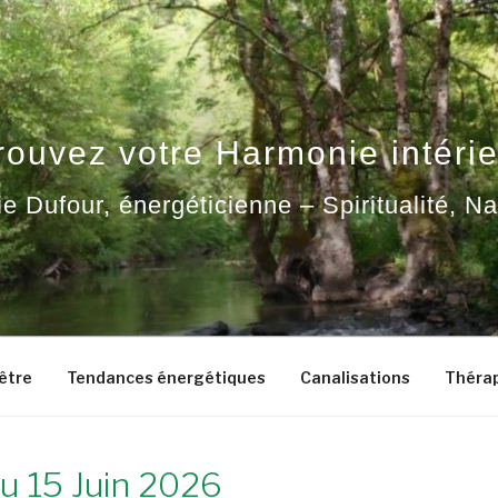
rouvez votre Harmonie intérie
ie Dufour, énergéticienne – Spiritualité, N
-être
Tendances énergétiques
Canalisations
Thérap
u 15 Juin 2026