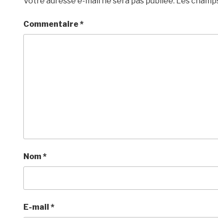
Votre adresse e-mail ne sera pas publiée.
Les champs
Commentaire
*
Nom
*
E-mail
*