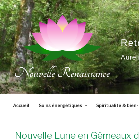
Aller
au
contenu
principal
Ret
Aurél
Accueil
Soins énergétiques
Spiritualité & bien
Nouvelle Lune en Gémeaux d