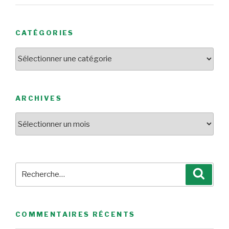
CATÉGORIES
Catégories
ARCHIVES
Archives
Recherche
Reche
pour
:
COMMENTAIRES RÉCENTS