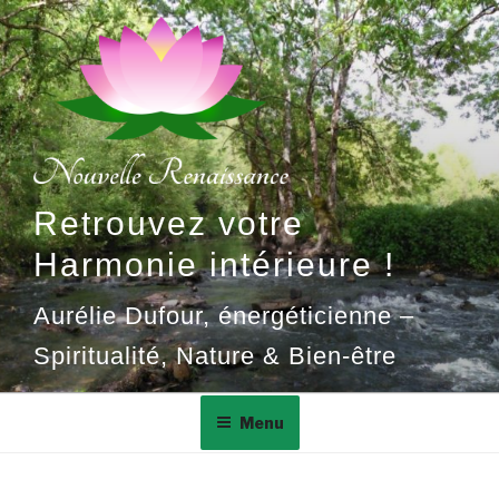
Aller
au
contenu
principal
Retrouvez votre
Harmonie intérieure !
Aurélie Dufour, énergéticienne –
Spiritualité, Nature & Bien-être
Menu