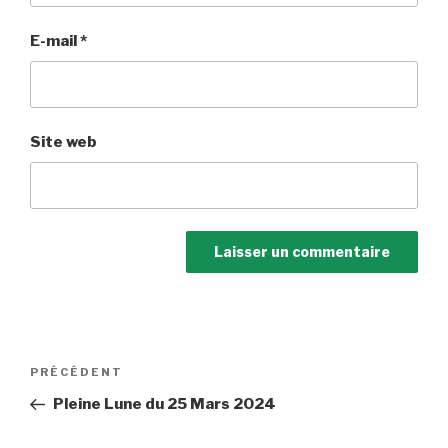
E-mail
*
Site web
Navigation
Article
PRÉCÉDENT
de
précédent
Pleine Lune du 25 Mars 2024
l’article