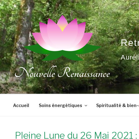
Aller
au
contenu
principal
Ret
Aurél
Accueil
Soins énergétiques
Spiritualité & bien
Pleine Lune du 26 Mai 2021 