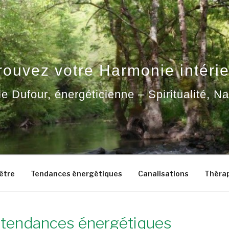
rouvez votre Harmonie intérie
ie Dufour, énergéticienne – Spiritualité, N
-être
Tendances énergétiques
Canalisations
Thérap
: tendances énergétiques