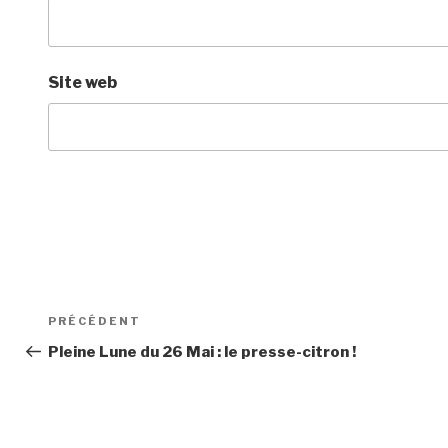
Site web
Navigation
Article
PRÉCÉDENT
de
précédent
Pleine Lune du 26 Mai : le presse-citron !
l’article