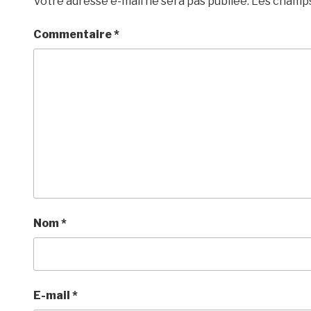
Votre adresse e-mail ne sera pas publiée.
Les champs
Commentaire
*
Nom
*
E-mail
*