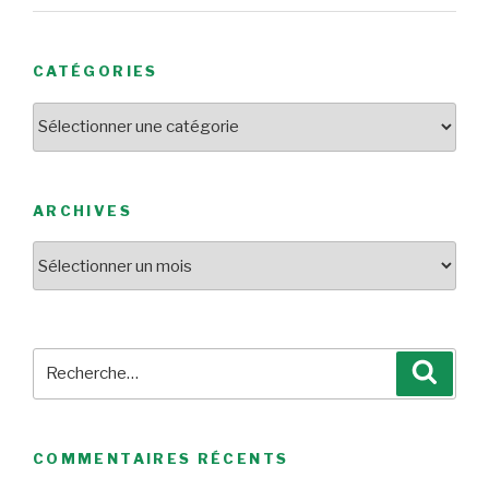
CATÉGORIES
Catégories
ARCHIVES
Archives
Recherche
Reche
pour
:
COMMENTAIRES RÉCENTS