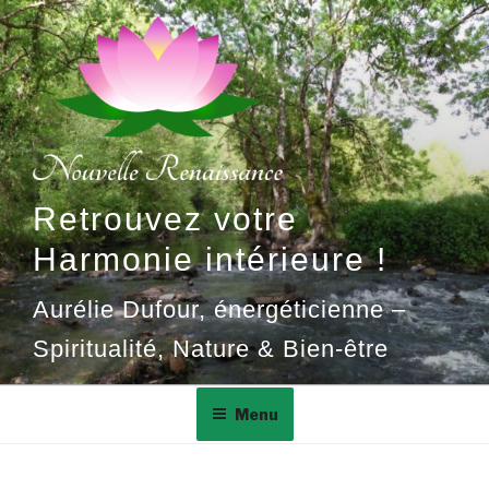
Aller
au
contenu
principal
Retrouvez votre
Harmonie intérieure !
Aurélie Dufour, énergéticienne –
Spiritualité, Nature & Bien-être
Menu