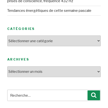
prises de conscience, fréquence 432 Hz
Tendances énergétiques de cette semaine pascale
CATÉGORIES
Catégories
ARCHIVES
Archives
Recherche
Reche
pour
: