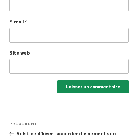
E-mail
*
Site web
Navigation
Article
PRÉCÉDENT
de
précédent
Solstice d’hiver : accorder divinement son
l’article