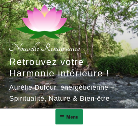
Aller
au
contenu
principal
Retrouvez votre
Harmonie intérieure !
Aurélie Dufour, énergéticienne –
Spiritualité, Nature & Bien-être
Menu