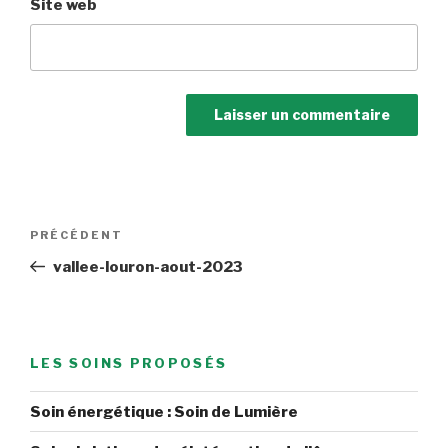
Site web
Navigation
Article
PRÉCÉDENT
de
précédent
vallee-louron-aout-2023
l’article
LES SOINS PROPOSÉS
Soin énergétique : Soin de Lumière