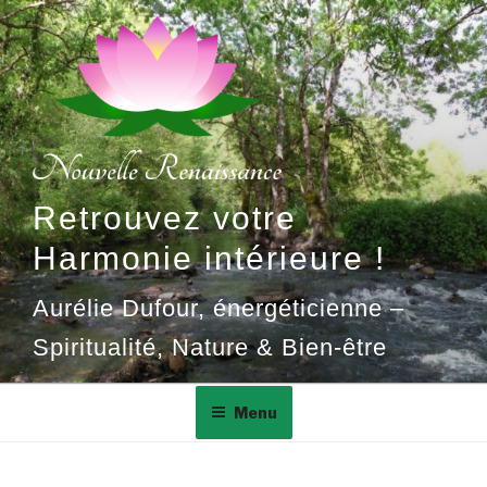
Aller
au
contenu
principal
Retrouvez votre
Harmonie intérieure !
Aurélie Dufour, énergéticienne –
Spiritualité, Nature & Bien-être
Menu