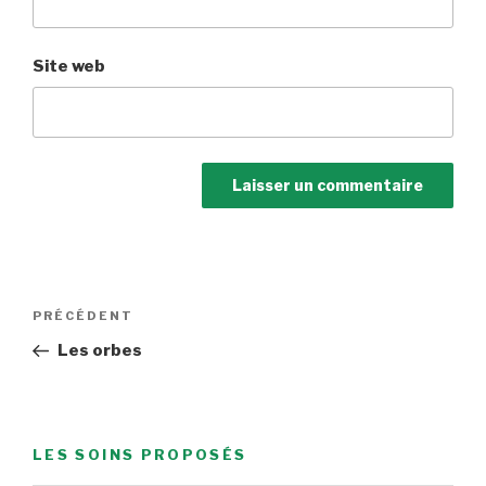
Site web
Navigation
Article
PRÉCÉDENT
de
précédent
Les orbes
l’article
LES SOINS PROPOSÉS