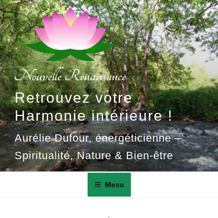
Aller
au
contenu
principal
Retrouvez votre
Harmonie intérieure !
Aurélie Dufour, énergéticienne –
Spiritualité, Nature & Bien-être
Menu