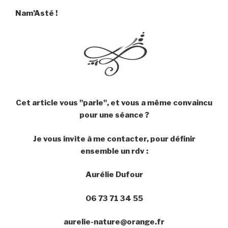
Nam’Asté !
Cet article vous "parle", et vous a même convaincu
pour une séance ?
Je vous invite à me contacter, pour définir
ensemble un rdv :
Aurélie Dufour
06 73 71 34 55
aurelie-nature@orange.fr