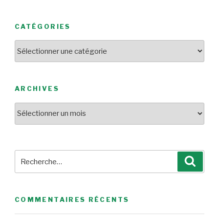
CATÉGORIES
Catégories
ARCHIVES
Archives
Recherche
Reche
pour
:
COMMENTAIRES RÉCENTS