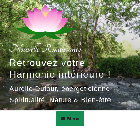
Aller
au
contenu
principal
Retrouvez votre
Harmonie intérieure !
Aurélie Dufour, énergéticienne –
Spiritualité, Nature & Bien-être
Menu