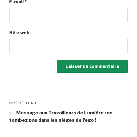
E-mail
*
Site web
Navigation
Article
PRÉCÉDENT
de
précédent
Message aux Travailleurs de Lumière : ne
l’article
tombez pas dans les pièges de l’ego !