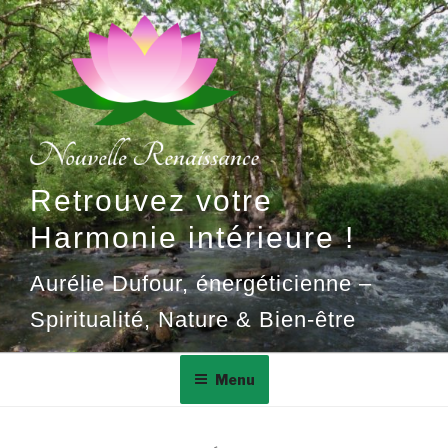
Aller
au
contenu
principal
Retrouvez votre
Harmonie intérieure !
Aurélie Dufour, énergéticienne –
Spiritualité, Nature & Bien-être
Menu