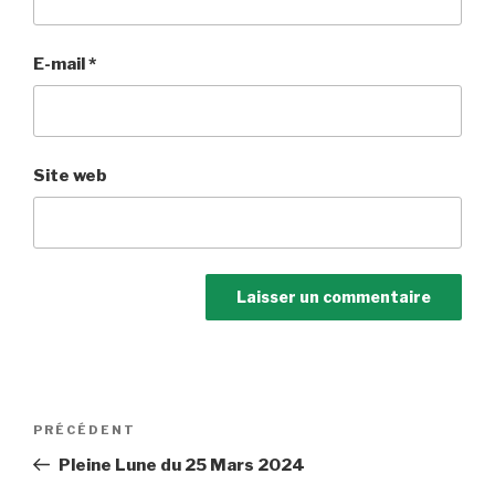
E-mail
*
Site web
Navigation
Article
PRÉCÉDENT
de
précédent
Pleine Lune du 25 Mars 2024
l’article