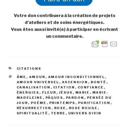
Votre don contribuera à la création de projets
d'ateliers et de soins énergétiques.
Vous êtes aussi invité(e) à participer en écrivant
un commentaire.
CATÉGORIES
CITATIONS
ÉTIQUETTES
ÂME
,
AMOUR
,
AMOUR INCONDITIONNEL
,
AMOUR UNIVERSEL
,
ASCENSION
,
BONTÉ
,
CANALISATION
,
CITATION
,
CONFIANCE
,
ÉNERGIES
,
FLEUR
,
JÉSUS
,
MARIE
,
MARIE-
MADELEINE
,
PÂQUES
,
PARDON
,
PENSÉE DU
JOUR
,
POÈME
,
PRINTEMPS
,
PURIFICATION
,
RÉSURRECTION
,
ROSE
,
ROSE ROUGE
,
SPIRITUALITÉ
,
TERRE
,
UNIVERS DIVIN