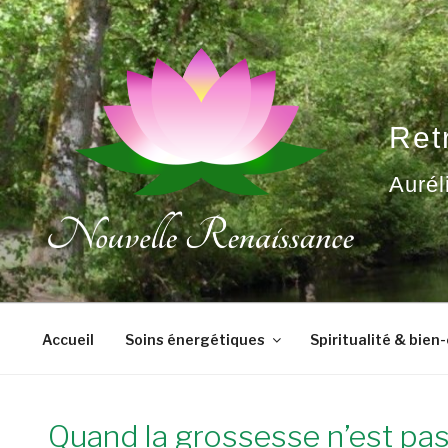
Aller
au
contenu
principal
Ret
Aurél
Accueil
Soins énergétiques
Spiritualité & bien
Quand la grossesse n’est pa