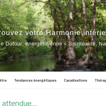
rouvez votre Harmonie intérie
ie Dufour, énergéticienne – Spiritualité, N
-être
Tendances énergétiques
Canalisations
Thérap
s attendue…