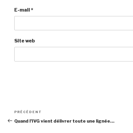
E-mail
*
Site web
Navigation
Article
PRÉCÉDENT
de
précédent
Quand l’IVG vient délivrer toute une lignée…
l’article