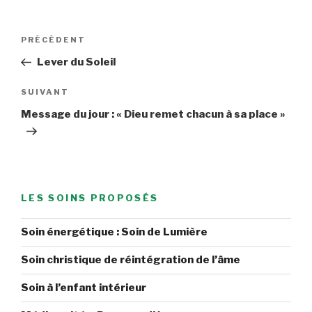
Navigation
Article
PRÉCÉDENT
de
précédent
Lever du Soleil
l’article
Article
SUIVANT
suivant
Message du jour : « Dieu remet chacun à sa place »
LES SOINS PROPOSÉS
Soin énergétique : Soin de Lumière
Soin christique de réintégration de l’âme
Soin à l’enfant intérieur