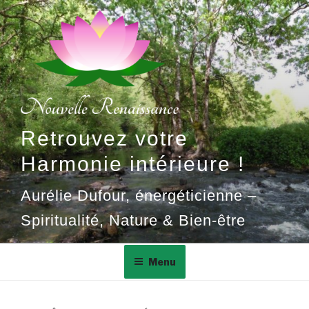
Aller
au
contenu
principal
Retrouvez votre
Harmonie intérieure !
Aurélie Dufour, énergéticienne –
Spiritualité, Nature & Bien-être
Menu