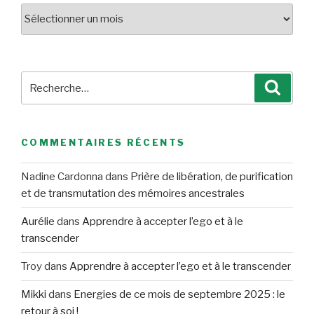
Archives
Recherche
Reche
pour
:
COMMENTAIRES RÉCENTS
Nadine Cardonna
dans
Prière de libération, de purification
et de transmutation des mémoires ancestrales
Aurélie
dans
Apprendre à accepter l’ego et à le
transcender
Troy
dans
Apprendre à accepter l’ego et à le transcender
Mikki
dans
Energies de ce mois de septembre 2025 : le
retour à soi !