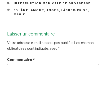
CATÉGORIES
INTERRUPTION MÉDICALE DE GROSSESSE
ÉTIQUETTES
5D
,
ÂME
,
AMOUR
,
ANGES
,
LÂCHER-PRISE
,
MARIE
Laisser un commentaire
Votre adresse e-mail ne sera pas publiée.
Les champs
obligatoires sont indiqués avec
*
Commentaire
*