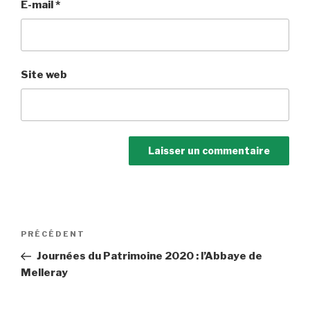
E-mail
*
Site web
Navigation
Article
PRÉCÉDENT
de
précédent
Journées du Patrimoine 2020 : l’Abbaye de
l’article
Melleray