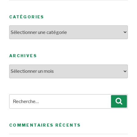
CATÉGORIES
Catégories
ARCHIVES
Archives
Recherche
Reche
pour
:
COMMENTAIRES RÉCENTS