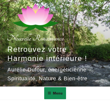
Aller
au
contenu
principal
Retrouvez votre
Harmonie intérieure !
Aurélie Dufour, énergéticienne –
Spiritualité, Nature & Bien-être
Menu