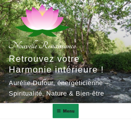
Aller
au
contenu
principal
Retrouvez votre
Harmonie intérieure !
Aurélie Dufour, énergéticienne –
Spiritualité, Nature & Bien-être
Menu