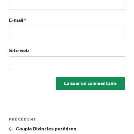
E-mail
*
Site web
Navigation
Article
PRÉCÉDENT
de
précédent
Couple Divin : les parèdres
l’article