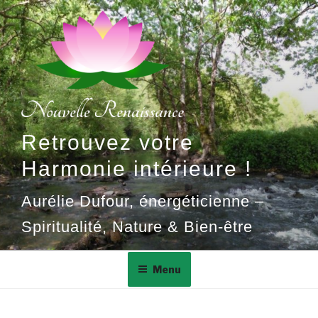
Aller
au
contenu
principal
Retrouvez votre
Harmonie intérieure !
Aurélie Dufour, énergéticienne –
Spiritualité, Nature & Bien-être
Menu