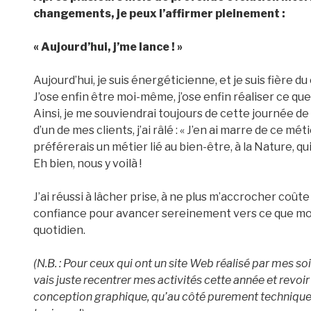
changements, je peux l’affirmer pleinement :
« Aujourd’hui, j’me lance ! »
Aujourd’hui, je suis énergéticienne, et je suis fière d
J’ose enfin être moi-même, j’ose enfin réaliser ce qu
Ainsi, je me souviendrai toujours de cette journée de
d’un de mes clients, j’ai râlé : « J’en ai marre de ce mé
préférerais un métier lié au bien-être, à la Nature, qu
Eh bien, nous y voilà !
J’ai réussi à lâcher prise, à ne plus m’accrocher coût
confiance pour avancer sereinement vers ce que mon 
quotidien.
(N.B. : Pour ceux qui ont un site Web réalisé par mes so
vais juste recentrer mes activités cette année et revoir 
conception graphique, qu’au côté purement technique, 