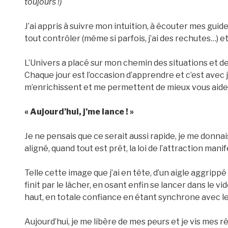
toujours !)
J’ai appris à suivre mon intuition, à écouter mes guide
tout contrôler (même si parfois, j’ai des rechutes…) e
L’Univers a placé sur mon chemin des situations et de
Chaque jour est l’occasion d’apprendre et c’est avec jo
m’enrichissent et me permettent de mieux vous aider
« Aujourd’hui, j’me lance ! »
Je ne pensais que ce serait aussi rapide, je me donn
aligné, quand tout est prêt, la loi de l’attraction ma
Telle cette image que j’ai en tête, d’un aigle aggrippé
finit par le lâcher, en osant enfin se lancer dans le v
haut, en totale confiance en étant synchrone avec 
Aujourd’hui, je me libère de mes peurs et je vis mes 