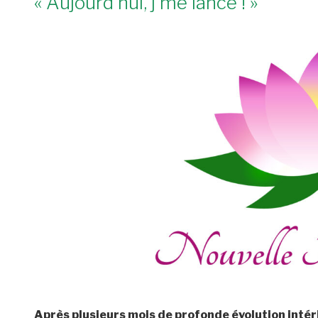
« Aujourd’hui, j’me lance ! »
Après plusieurs mois de profonde évolution intér