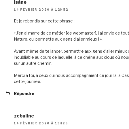
Isâne
14 FÉVRIER 2020 À 12H52
Et je rebondis sur cette phrase :
« J’en ai marre de ce métier [de webmaster], j’ai envie de tout 
Nature, qui permette aux gens d’aller mieux ! ».
Avant même de te lancer, permettre aux gens d’aller mieux c
inoubliable au cours de laquelle, à ce chêne aux clous où no
sur un autre chemin.
Merci à toi, à ceux qui nous accompagnaient ce jour-là, à Cas
cette journée.
Répondre
zebuline
14 FÉVRIER 2020 À 13H25