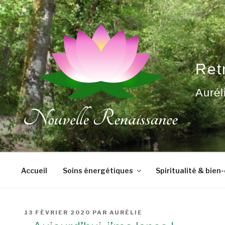
Aller
au
contenu
principal
Ret
Aurél
Accueil
Soins énergétiques
Spiritualité & bien
PUBLIÉ
13 FÉVRIER 2020
PAR
AURÉLIE
LE