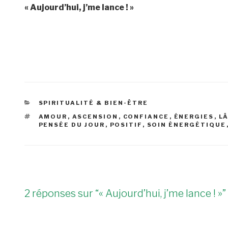
« Aujourd’hui, j’me lance ! »
CATÉGORIES
SPIRITUALITÉ & BIEN-ÊTRE
ÉTIQUETTES
AMOUR
,
ASCENSION
,
CONFIANCE
,
ÉNERGIES
,
L
PENSÉE DU JOUR
,
POSITIF
,
SOIN ÉNERGÉTIQUE
2 réponses sur “« Aujourd’hui, j’me lance ! »”