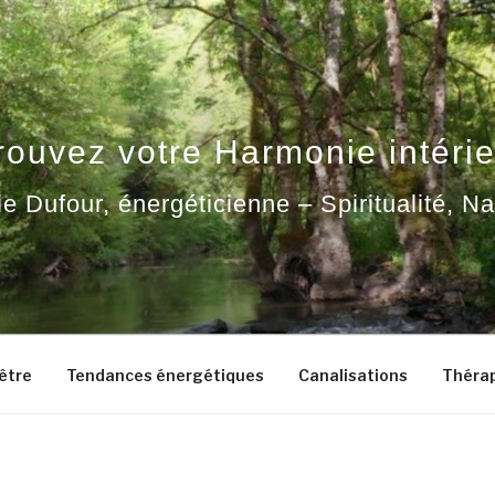
rouvez votre Harmonie intérie
ie Dufour, énergéticienne – Spiritualité, N
-être
Tendances énergétiques
Canalisations
Thérap