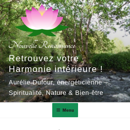
Aller
au
contenu
principal
Retrouvez votre
Harmonie intérieure !
Aurélie Dufour, énergéticienne –
Spiritualité, Nature & Bien-être
Menu