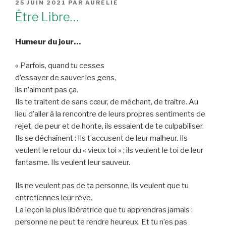
PUBLIÉ
25 JUIN 2021
PAR
AURÉLIE
LE
Être Libre…
Humeur du jour…
« Parfois, quand tu cesses
d’essayer de sauver les gens,
ils n’aiment pas ça.
Ils te traitent de sans cœur, de méchant, de traître. Au
lieu d’aller à la rencontre de leurs propres sentiments de
rejet, de peur et de honte, ils essaient de te culpabiliser.
Ils se déchaînent : Ils t’accusent de leur malheur. Ils
veulent le retour du « vieux toi » ; ils veulent le toi de leur
fantasme. Ils veulent leur sauveur.
Ils ne veulent pas de ta personne, ils veulent que tu
entretiennes leur rêve.
La leçon la plus libératrice que tu apprendras jamais :
personne ne peut te rendre heureux. Et tu n’es pas