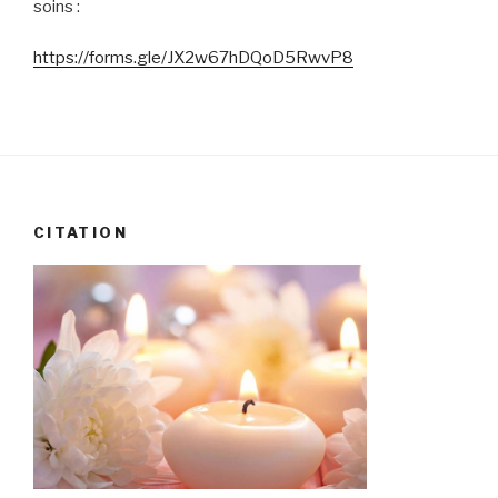
soins :
https://forms.gle/JX2w67hDQoD5RwvP8
CITATION